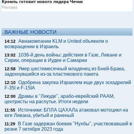
Кремль готовит нового лидера Чечни
Реклама
ВАЖНЫЕ НОВОСТИ
Авиакомпании KLM и United объявили о
14:12
возвращении в Израиль
1036-й день войны: действия в Газе, Ливане и
13:02
Сирии, операции в Иудее и Самарии
Умер шестимесячный младенец из Бней-Брака,
12:58
задохнувшийся из-за пластикового пакета
Одобрена закупка Израилем еще двух эскадрилий
12:10
F-35I и F-15IA
Драмы в "Ликуде", арабо-еврейский РААМ,
12:00
центристы на распутье. Итоги недели
Источники: БПЛА ЦАХАЛа атаковал мотоцикл на
11:55
юге Ливана, убитый и раненый
В Газе задержан боевик "Нухбы", участвовавший в
11:29
резне 7 октября 2023 года