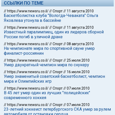
ССЫЛКИ ПО ТЕМЕ
//
https://www.newsru.co.il/
//
Спорт
//
11 августа 2010
Баскетболистка клуба "Вологда-Чеваката" Ольга
Яковлева утонула в бассейне
//
https://www.newsru.co.il/
//
Спорт
//
11 августа 2010
Известный паралимпиец, один из лидеров сборной
России погиб в уличной драке
//
https://www.newsru.co.il/
//
Спорт
//
08 августа 2010
На чемпионате мира по спортивной сауне умер
финалист-россиянин
//
https://www.newsru.co.il/
//
Спорт
//
25 июля 2010
Умер двукратный чемпион мира по снукеру
//
https://www.newsru.co.il/
//
Спорт
//
16 июля 2010
Умер знаменитый советский баскетболист, чемпион
мира и Олимпийских игр
//
https://www.newsru.co.il/
//
Спорт
//
07 июля 2010
В 45 лет умер один из лучших "полицейских"
современного хоккея
//
https://www.newsru.co.il/
//
Спорт
//
07 июля 2010
23-летний хоккеист петербургского СКА умер за рулем
автомобиля от остановки сердца