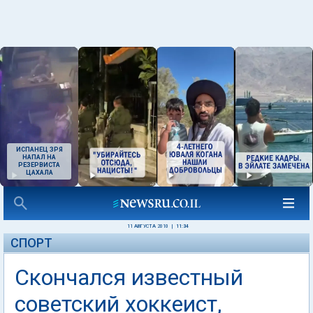
ИСПАНЕЦ ЗРЯ
НАПАЛ НА
РЕЗЕРВИСТА
ЦАХАЛА
11 АВГУСТА 2010
|
11:34
СПОРТ
Скончался известный
советский хоккеист,