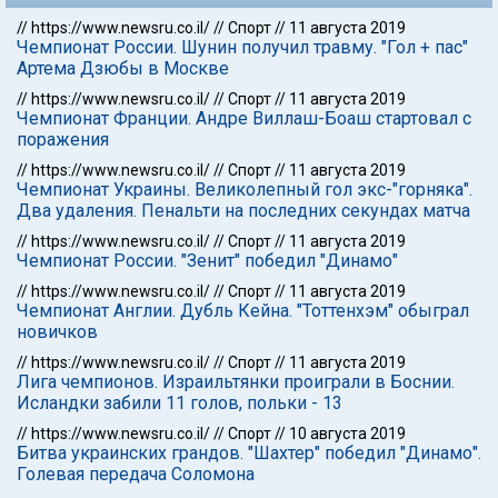
//
https://www.newsru.co.il/
//
Спорт
//
11 августа 2019
Чемпионат России. Шунин получил травму. "Гол + пас"
Артема Дзюбы в Москве
//
https://www.newsru.co.il/
//
Спорт
//
11 августа 2019
Чемпионат Франции. Андре Виллаш-Боаш стартовал с
поражения
//
https://www.newsru.co.il/
//
Спорт
//
11 августа 2019
Чемпионат Украины. Великолепный гол экс-"горняка".
Два удаления. Пенальти на последних секундах матча
//
https://www.newsru.co.il/
//
Спорт
//
11 августа 2019
Чемпионат России. "Зенит" победил "Динамо"
//
https://www.newsru.co.il/
//
Спорт
//
11 августа 2019
Чемпионат Англии. Дубль Кейна. "Тоттенхэм" обыграл
новичков
//
https://www.newsru.co.il/
//
Спорт
//
11 августа 2019
Лига чемпионов. Израильтянки проиграли в Боснии.
Исландки забили 11 голов, польки - 13
//
https://www.newsru.co.il/
//
Спорт
//
10 августа 2019
Битва украинских грандов. "Шахтер" победил "Динамо".
Голевая передача Соломона