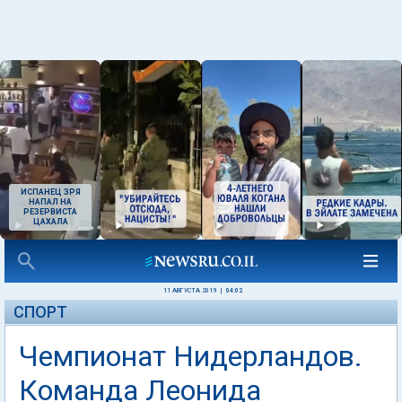
ИСПАНЕЦ ЗРЯ
НАПАЛ НА
РЕЗЕРВИСТА
ЦАХАЛА
11 АВГУСТА 2019
|
04:02
СПОРТ
Чемпионат Нидерландов.
Команда Леонида