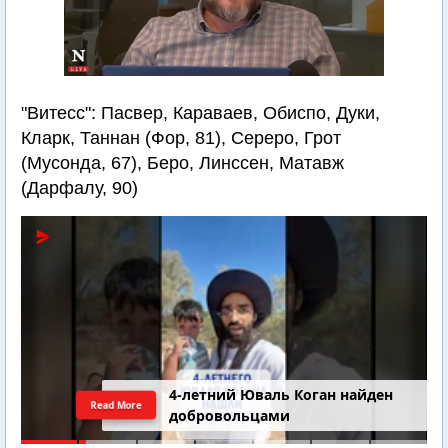
"Витесс": Пасвер, Караваев, Обиспо, Дуки,
Кларк, Таннан (Фор, 81), Сереро, Грот
(Мусонда, 67), Беро, Линссен, Матавж
(Дарфалу, 90)
4-летний Юваль Коган найден
Read More
добровольцами