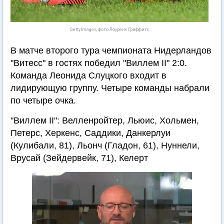
GettyImages, фото Лоуренс Гриффитс
В матче второго тура чемпионата Нидерландов
"Витесс" в гостях победил "Виллем II" 2:0.
Команда Леонида Слуцкого входит в
лидирующую группу. Четыре команды набрали
по четыре очка.
"Виллем II": Велленройтер, Льюис, Хольмен,
Петерс, Херкенс, Саддики, Данкерлуи
(Кулибали, 81), Льонч (Гладон, 61), Нуннели,
Врусай (Зейдервейк, 71), Келерт