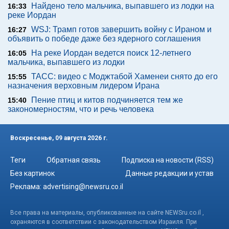
Найдено тело мальчика, выпавшего из лодки на
16:33
реке Иордан
WSJ: Трамп готов завершить войну с Ираном и
16:27
объявить о победе даже без ядерного соглашения
На реке Иордан ведется поиск 12-летнего
16:05
мальчика, выпавшего из лодки
ТАСС: видео с Моджтабой Хаменеи снято до его
15:55
назначения верховным лидером Ирана
Пение птиц и китов подчиняется тем же
15:40
закономерностям, что и речь человека
Воскресенье, 09 августа 2026 г.
Теги
Обратная связь
Подписка на новости (RSS)
Без картинок
Данные редакции и устав
Реклама:
advertising@newsru.co.il
Все права на материалы, опубликованные на сайте NEWSru.co.il ,
охраняются в соответствии с законодательством Израиля. При