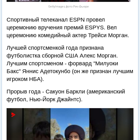
GettyImages, фото Рич Фьюри
Спортивный телеканал ESPN провел
церемонию вручения премий ESPYS. Вел
церемонию комедийный актер Трейси Морган.
Лучшей спортсменкой года признана
футболистка сборной США Алекс Морган.
Лучшим спортсменом - форвард "Милуоки
Бакс" Яннис Адетокунбо (он же признан лучшим
игроком НБА).
Прорыв года - Сакуон Баркли (американский
футбол, Нью-Йорк Джайнтс).