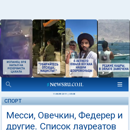
ИСПАНЕЦ ЗРЯ
НАПАЛ НА
РЕЗЕРВИСТА
ЦАХАЛА
11 ИЮЛЯ 2019
|
05:48
СПОРТ
Месси, Овечкин, Федерер и
другие. Список лауреатов