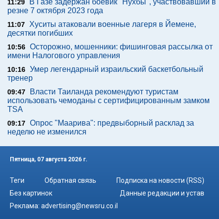
В Газе задержан боевик "Нухбы", участвовавший в
11:29
резне 7 октября 2023 года
Хуситы атаковали военные лагеря в Йемене,
11:07
десятки погибших
Осторожно, мошенники: фишинговая рассылка от
10:56
имени Налогового управления
Умер легендарный израильский баскетбольный
10:16
тренер
Власти Таиланда рекомендуют туристам
09:47
использовать чемоданы с сертифицированным замком
TSA
Опрос "Mаарива": предвыборный расклад за
09:17
неделю не изменился
Пятница, 07 августа 2026 г.
Теги
Обратная связь
Подписка на новости (RSS)
Без картинок
Данные редакции и устав
Реклама:
advertising@newsru.co.il