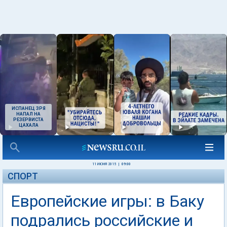
ИСПАНЕЦ ЗРЯ
НАПАЛ НА
РЕЗЕРВИСТА
ЦАХАЛА
11 ИЮНЯ 2015
|
09:00
СПОРТ
Европейские игры: в Баку
подрались российские и