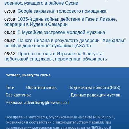
военнослужащего в районе Сусии
Google закрывает голосового помощника
07:08
1035-й день войны: действия в Газе и Ливане,
07:06
операции в Иудее и Самарии
В Мукейбле застрелен молодой мужчина
06:43
На юге Ливана в результате диверсии "Хизбаллы"
05:57
погибли двое военнослужащих ЦАХАЛа
Прогноз погоды в Израиле на 6 августа:
05:32
небольшой спад жары, переменная облачность
Четверг, 06 августа 2026 г.
Теги
Обратная связь
Подписка на новости (RSS)
Без картинок
Данные редакции и устав
Реклама:
advertising@newsru.co.il
Все права на материалы, опубликованные на сайте NEWSru.co.il ,
охраняются в соответствии с законодательством Израиля. При
использовании материалов сайта гиперссылка на NEWSru.co.il