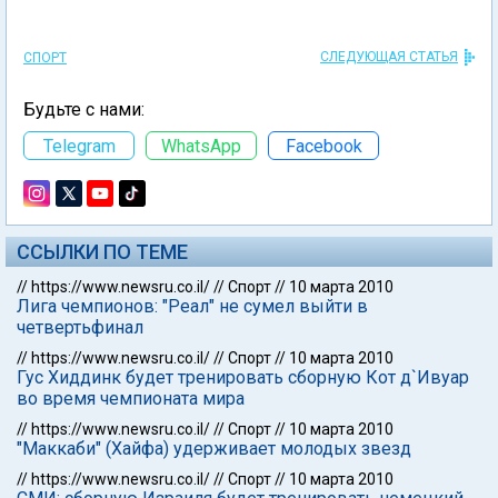
СЛЕДУЮЩАЯ СТАТЬЯ
СПОРТ
Будьте с нами:
Telegram
WhatsApp
Facebook
ССЫЛКИ ПО ТЕМЕ
//
https://www.newsru.co.il/
//
Спорт
//
10 марта 2010
Лига чемпионов: "Реал" не сумел выйти в
четвертьфинал
//
https://www.newsru.co.il/
//
Спорт
//
10 марта 2010
Гус Хиддинк будет тренировать сборную Кот д`Ивуар
во время чемпионата мира
//
https://www.newsru.co.il/
//
Спорт
//
10 марта 2010
"Маккаби" (Хайфа) удерживает молодых звезд
//
https://www.newsru.co.il/
//
Спорт
//
10 марта 2010