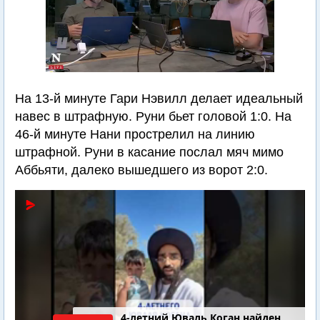
На 13-й минуте Гари Нэвилл делает идеальный
навес в штрафную. Руни бьет головой 1:0. На
46-й минуте Нани прострелил на линию
штрафной. Руни в касание послал мяч мимо
Аббьяти, далеко вышедшего из ворот 2:0.
4-летний Юваль Коган найден