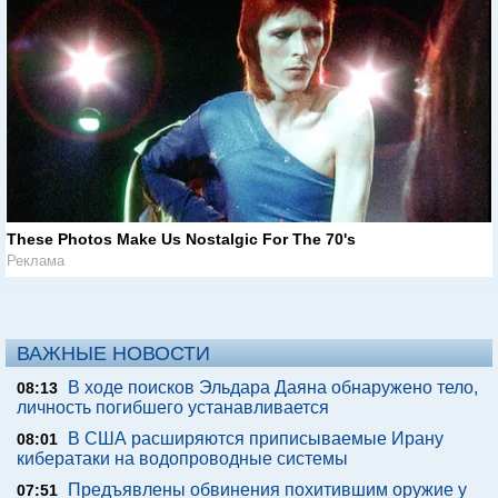
These Photos Make Us Nostalgic For The 70's
Реклама
ВАЖНЫЕ НОВОСТИ
В ходе поисков Эльдара Даяна обнаружено тело,
08:13
личность погибшего устанавливается
В США расширяются приписываемые Ирану
08:01
кибератаки на водопроводные системы
Предъявлены обвинения похитившим оружие у
07:51