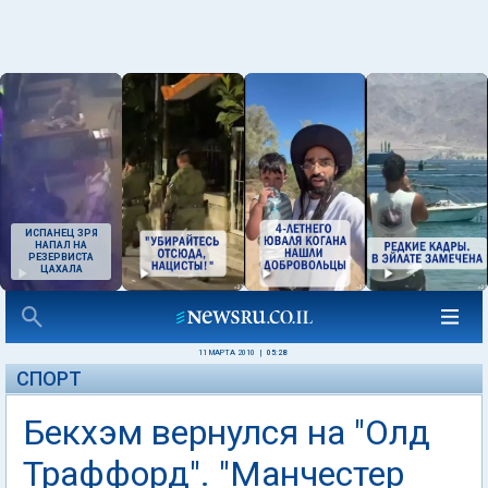
ИСПАНЕЦ ЗРЯ
НАПАЛ НА
РЕЗЕРВИСТА
ЦАХАЛА
11 МАРТА 2010
|
05:28
СПОРТ
Бекхэм вернулся на "Олд
Траффорд". "Манчестер