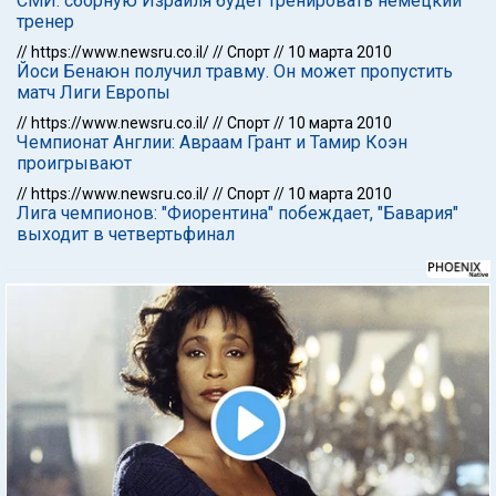
СМИ: сборную Израиля будет тренировать немецкий
тренер
//
https://www.newsru.co.il/
//
Спорт
//
10 марта 2010
Йоси Бенаюн получил травму. Он может пропустить
матч Лиги Европы
//
https://www.newsru.co.il/
//
Спорт
//
10 марта 2010
Чемпионат Англии: Авраам Грант и Тамир Коэн
проигрывают
//
https://www.newsru.co.il/
//
Спорт
//
10 марта 2010
Лига чемпионов: "Фиорентина" побеждает, "Бавария"
выходит в четвертьфинал