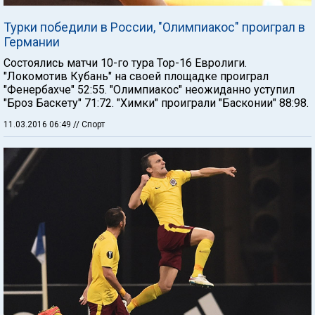
Турки победили в России, "Олимпиакос" проиграл в
Германии
Состоялись матчи 10-го тура Тор-16 Евролиги.
"Локомотив Кубань" на своей площадке проиграл
"Фенербахче" 52:55. "Олимпиакос" неожиданно уступил
"Броз Баскету" 71:72. "Химки" проиграли "Басконии" 88:98.
11.03.2016 06:49
// Спорт