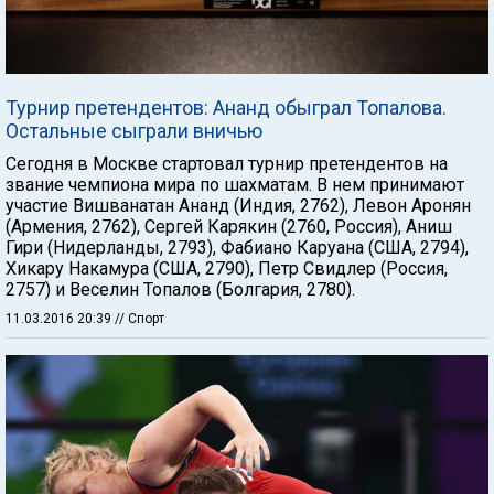
Турнир претендентов: Ананд обыграл Топалова.
Остальные сыграли вничью
Сегодня в Москве стартовал турнир претендентов на
звание чемпиона мира по шахматам. В нем принимают
участие Вишванатан Ананд (Индия, 2762), Левон Аронян
(Армения, 2762), Сергей Карякин (2760, Россия), Аниш
Гири (Нидерланды, 2793), Фабиано Каруана (США, 2794),
Хикару Накамура (США, 2790), Петр Свидлер (Россия,
2757) и Веселин Топалов (Болгария, 2780).
11.03.2016 20:39
// Спорт