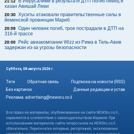
В Иерусалиме в результате ДТП погиб певец и
21:12
хазан Авишай Леви
Хуситы атаковали правительственные силы в
20:30
йеменской провинции Мариб
Один человек погиб, трое пострадали в ДТП на
20:09
316-й трассе
Рейс авиакомпании Wizz из Рима в Тель-Авив
20:00
задержан из-за угрозы безопасности
Суббота, 08 августа 2026 г.
Теги
Обратная связь
Подписка на новости (RSS)
Без картинок
Данные редакции и устав
Реклама:
advertising@newsru.co.il
Все права на материалы, опубликованные на сайте NEWSru.co.il ,
охраняются в соответствии с законодательством Израиля. При
использовании материалов сайта гиперссылка на NEWSru.co.il
обязательна. Перепечатка интервью, репортажей, эксклюзивных
статей без согласования с редакцией запрещена – в том числе в