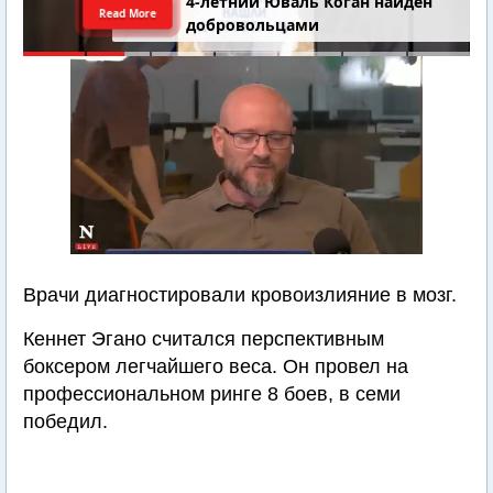
4-летний Юваль Коган найден
Read More
добровольцами
Врачи диагностировали кровоизлияние в мозг.
Кеннет Эгано считался перспективным
боксером легчайшего веса. Он провел на
профессиональном ринге 8 боев, в семи
победил.