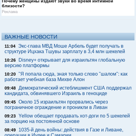
Почему женщины издают звуки во время интимной
близости?
Реклама
ВАЖНЫЕ НОВОСТИ
Экс-глава МВД Моше Арбель будет получать в
11:04
структуре Ицхака Тшувы зарплату в 3,4 млн шекелей
Disney+ открывает для израильтян глобальную
10:26
версию платформы
"Я попала сюда, зная только слово "шалом": как
10:20
работает учебная база Михве Алон
Демократический истеблишмент США поддержал
09:48
кандидата, обвинявшего Израиль в геноциде
Около 15 израильтян прорвались через
09:45
пограничное ограждение и проникли в Ливан
Yellow обещает продавать хот-доги по 5 шекелей
09:23
за порцию на постоянной основе
1035-й день войны: действия в Газе и Ливане,
08:49
операции в Иудее и Самарии