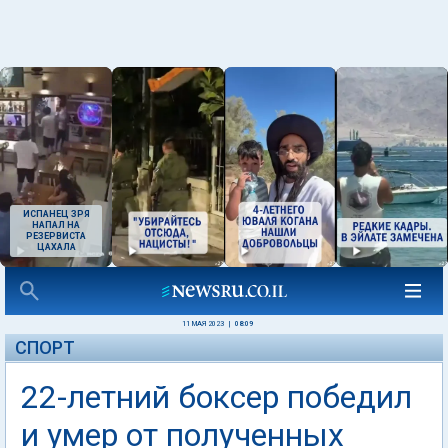
ИСПАНЕЦ ЗРЯ
НАПАЛ НА
РЕЗЕРВИСТА
ЦАХАЛА
11 МАЯ 2023
|
08:09
СПОРТ
22-летний боксер победил
и умер от полученных