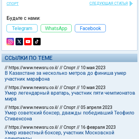
СЛЕДУЮЩАЯ СТАТЬЯ
СПОРТ
Будьте с нами:
Telegram
WhatsApp
Facebook
ССЫЛКИ ПО ТЕМЕ
//
https://www.newsru.co.il/
//
Спорт
//
10 мая 2023
В Казахстане за несколько метров до финиша умер
участник марафона
//
https://www.newsru.co.il/
//
Спорт
//
10 мая 2023
Умер легендарный вратарь, участник пяти чемпионатов
мира
//
https://www.newsru.co.il/
//
Спорт
//
05 апреля 2023
Умер советский боксер, дважды победивший Теофило
Стивенсона
//
https://www.newsru.co.il/
//
Спорт
//
16 февраля 2023
Умер известный боксер, участник Московской
олимпиады