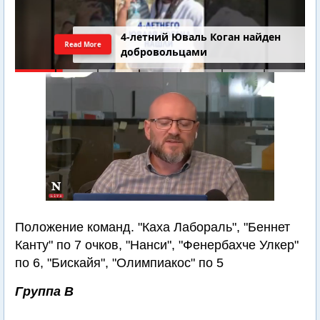
4-летний Юваль Коган найден
Read More
добровольцами
Положение команд. "Каха Лабораль", "Беннет
Канту" по 7 очков, "Нанси", "Фенербахче Улкер"
по 6, "Бискайя", "Олимпиакос" по 5
Группа В