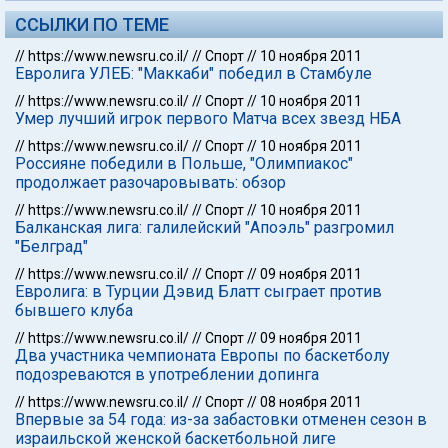
ССЫЛКИ ПО ТЕМЕ
//
https://www.newsru.co.il/
//
Спорт
//
10 ноября 2011
Евролига УЛЕБ: "Маккаби" победил в Стамбуле
//
https://www.newsru.co.il/
//
Спорт
//
10 ноября 2011
Умер лучший игрок первого Матча всех звезд НБА
//
https://www.newsru.co.il/
//
Спорт
//
10 ноября 2011
Россияне победили в Польше, "Олимпиакос"
продолжает разочаровывать: обзор
//
https://www.newsru.co.il/
//
Спорт
//
10 ноября 2011
Балканская лига: галилейский "Апоэль" разгромил
"Белград"
//
https://www.newsru.co.il/
//
Спорт
//
09 ноября 2011
Евролига: в Турции Дэвид Блатт сыграет против
бывшего клуба
//
https://www.newsru.co.il/
//
Спорт
//
09 ноября 2011
Два участника чемпионата Европы по баскетболу
подозреваются в употреблении допинга
//
https://www.newsru.co.il/
//
Спорт
//
08 ноября 2011
Впервые за 54 года: из-за забастовки отменен сезон в
израильской женской баскетбольной лиге