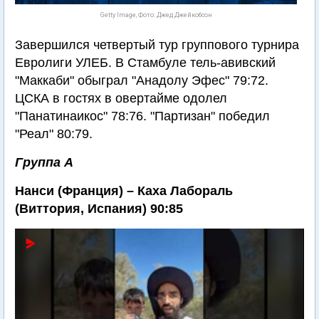
Getty Image, Фото: Джед Джейкобсон
Завершился четвертый тур группового турнира
Евролиги УЛЕБ. В Стамбуле тель-авивский
"Маккаби" обыграл "Анадолу Эфес" 79:72.
ЦСКА в гостях в овертайме одолел
"Панатинаикос" 78:76. "Партизан" победил
"Реал" 80:79.
Группа А
Нанси (Франция) – Каха Лабораль
(Виттория, Испания) 90:85