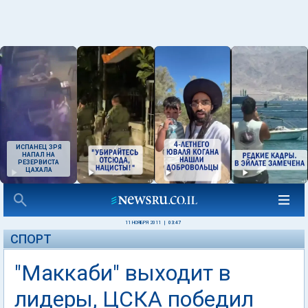
ИСПАНЕЦ ЗРЯ
НАПАЛ НА
РЕЗЕРВИСТА
ЦАХАЛА
11 НОЯБРЯ 2011
|
03:47
СПОРТ
"Маккаби" выходит в
лидеры, ЦСКА победил