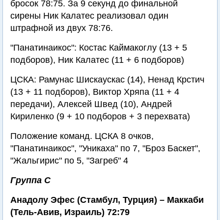
бросок 78:75. За 9 секунд до финальной
сирены Ник Калатес реализовал один
штрафной из двух 78:76.
"Панатинаикос": Костас Каймакоглу (13 + 5
подборов), Ник Калатес (11 + 6 подборов)
ЦСКА: Рамунас Шискаускас (14), Ненад Крстич
(13 + 11 подборов), Виктор Хряпа (11 + 4
передачи), Алексей Швед (10), Андрей
Кириленко (9 + 10 подборов + 3 перехвата)
Положение команд. ЦСКА 8 очков,
"Панатинаикос", "Уникаха" по 7, "Броз Баскет",
"Жальгирис" по 5, "Загреб" 4
Группа С
Анадолу Эфес (Стамбул, Турция) – Маккаби
(Тель-Авив, Израиль) 72:79