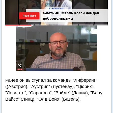
4-летний Юваль Коган найден
Read More
добровольцами
Ранее он выступал за команды "Лиферинг"
()Австрия), "Аустрия" (Лустенау), "Цюрих",
"Леванте", "Сарагоса", "Вайле" (Дания), "Блау
Вайсс" (Линц), "Олд Бойз" (Базель).