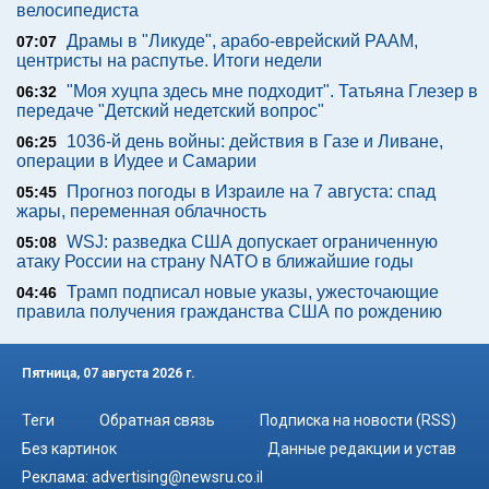
велосипедиста
Драмы в "Ликуде", арабо-еврейский РААМ,
07:07
центристы на распутье. Итоги недели
"Моя хуцпа здесь мне подходит". Татьяна Глезер в
06:32
передаче "Детский недетский вопрос"
1036-й день войны: действия в Газе и Ливане,
06:25
операции в Иудее и Самарии
Прогноз погоды в Израиле на 7 августа: спад
05:45
жары, переменная облачность
WSJ: разведка США допускает ограниченную
05:08
атаку России на страну NATO в ближайшие годы
Трамп подписал новые указы, ужесточающие
04:46
правила получения гражданства США по рождению
Пятница, 07 августа 2026 г.
Теги
Обратная связь
Подписка на новости (RSS)
Без картинок
Данные редакции и устав
Реклама:
advertising@newsru.co.il