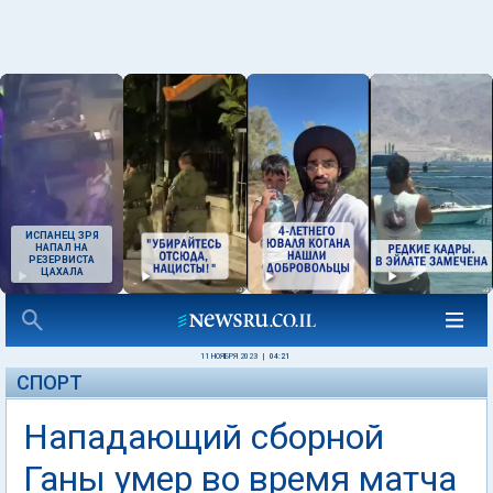
ИСПАНЕЦ ЗРЯ
НАПАЛ НА
РЕЗЕРВИСТА
ЦАХАЛА
11 НОЯБРЯ 2023
|
04:21
СПОРТ
Нападающий сборной
Ганы умер во время матча