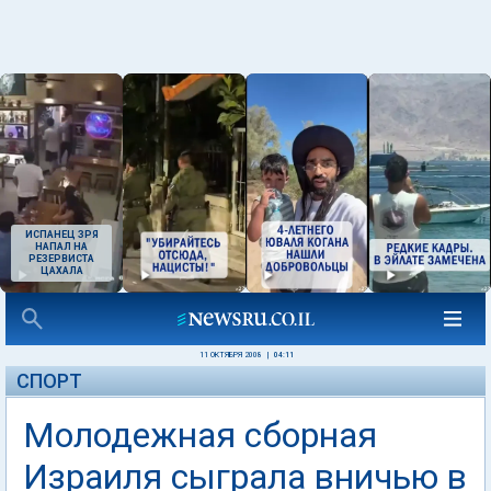
ИСПАНЕЦ ЗРЯ
НАПАЛ НА
РЕЗЕРВИСТА
ЦАХАЛА
11 ОКТЯБРЯ 2008
|
04:11
СПОРТ
Молодежная сборная
Израиля сыграла вничью в