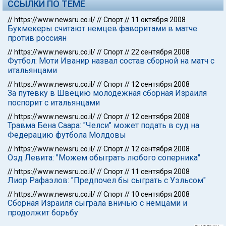
ССЫЛКИ ПО ТЕМЕ
//
https://www.newsru.co.il/
//
Спорт
//
11 октября 2008
Букмекеры считают немцев фаворитами в матче
против россиян
//
https://www.newsru.co.il/
//
Спорт
//
22 сентября 2008
Футбол: Моти Иванир назвал состав сборной на матч с
итальянцами
//
https://www.newsru.co.il/
//
Спорт
//
12 сентября 2008
За путевку в Швецию молодежная сборная Израиля
поспорит с итальянцами
//
https://www.newsru.co.il/
//
Спорт
//
12 сентября 2008
Травма Бена Саара: "Челси" может подать в суд на
Федерацию футбола Молдовы
//
https://www.newsru.co.il/
//
Спорт
//
12 сентября 2008
Оэд Левита: "Можем обыграть любого соперника"
//
https://www.newsru.co.il/
//
Спорт
//
11 сентября 2008
Лиор Рафаэлов: "Предпочел бы сыграть с Уэльсом"
//
https://www.newsru.co.il/
//
Спорт
//
10 сентября 2008
Сборная Израиля сыграла вничью с немцами и
продолжит борьбу