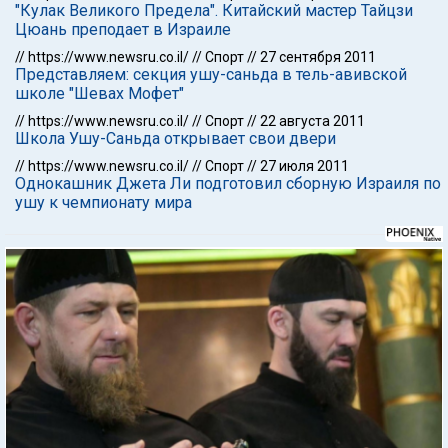
"Кулак Великого Предела". Китайский мастер Тайцзи
Цюань преподает в Израиле
//
https://www.newsru.co.il/
//
Спорт
//
27 сентября 2011
Представляем: секция ушу-саньда в тель-авивской
школе "Шевах Мофет"
//
https://www.newsru.co.il/
//
Спорт
//
22 августа 2011
Школа Ушу-Саньда открывает свои двери
//
https://www.newsru.co.il/
//
Спорт
//
27 июля 2011
Однокашник Джета Ли подготовил сборную Израиля по
ушу к чемпионату мира