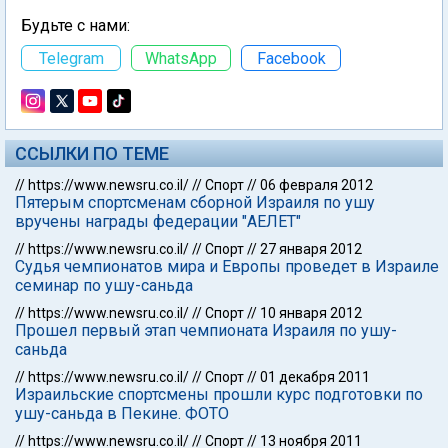
Будьте с нами:
Telegram
WhatsApp
Facebook
ССЫЛКИ ПО ТЕМЕ
//
https://www.newsru.co.il/
//
Спорт
//
06 февраля 2012
Пятерым спортсменам сборной Израиля по ушу
вручены награды федерации "АЕЛЕТ"
//
https://www.newsru.co.il/
//
Спорт
//
27 января 2012
Судья чемпионатов мира и Европы проведет в Израиле
семинар по ушу-саньда
//
https://www.newsru.co.il/
//
Спорт
//
10 января 2012
Прошел первый этап чемпионата Израиля по ушу-
саньда
//
https://www.newsru.co.il/
//
Спорт
//
01 декабря 2011
Израильские спортсмены прошли курс подготовки по
ушу-саньда в Пекине. ФОТО
//
https://www.newsru.co.il/
//
Спорт
//
13 ноября 2011