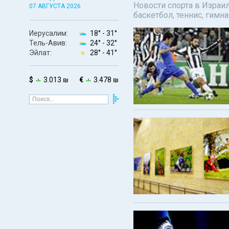
Новости спорта в Израил
07 АВГУСТА 2026
баскетбол, теннис, гимн
Иерусалим:
18° -
31°
Тель-Авив:
24° -
32°
Эйлат:
28° -
41°
$
3.013 ₪
€
3.478 ₪