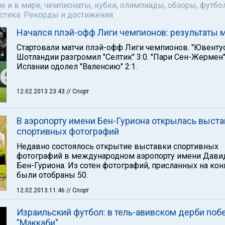
е и в мире, чемпионаты, кубки, олимпиады, обзоры, футбол
астика. Рекорды и достижения
Начался плэй-офф Лиги чемпионов: результаты 
Стартовали матчи плэй-офф Лиги чемпионов. "Ювентус
Шотландии разгромил "Селтик" 3:0. "Пари Сен-Жермен"
Испании одолел "Валенсию" 2:1.
12.02.2013 23:43
// Спорт
В аэропорту имени Бен-Гуриона открылась выста
спортивных фотографий
Недавно состоялось открытие выставки спортивных
фотографий в международном аэропорту имени Дави
Бен-Гуриона. Из сотен фотографий, присланных на кон
были отобраны 50.
12.02.2013 11:46
// Спорт
Израильский футбол: в тель-авивском дерби поб
"Маккаби"