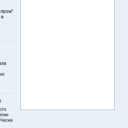
епром"
 в
ала
ил
м
ого
нтин
(Ческе