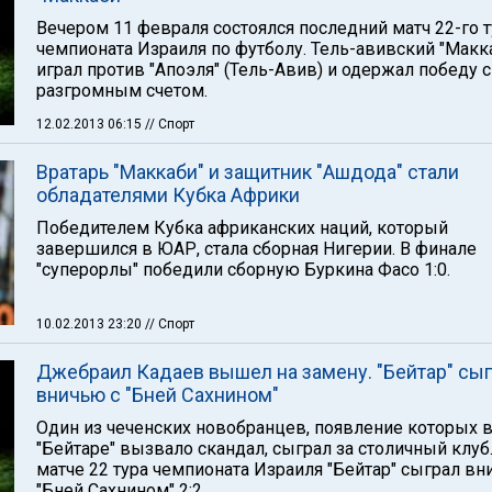
Вечером 11 февраля состоялся последний матч 22-го т
чемпионата Израиля по футболу. Тель-авивский "Макк
играл против "Апоэля" (Тель-Авив) и одержал победу с
разгромным счетом.
12.02.2013 06:15
// Спорт
Вратарь "Маккаби" и защитник "Ашдода" стали
обладателями Кубка Африки
Победителем Кубка африканских наций, который
завершился в ЮАР, стала сборная Нигерии. В финале
"суперорлы" победили сборную Буркина Фасо 1:0.
10.02.2013 23:20
// Спорт
Джебраил Кадаев вышел на замену. "Бейтар" сы
вничью с "Бней Сахнином"
Один из чеченских новобранцев, появление которых 
"Бейтаре" вызвало скандал, сыграл за столичный клуб.
матче 22 тура чемпионата Израиля "Бейтар" сыграл вн
"Бней Сахнином" 2:2.