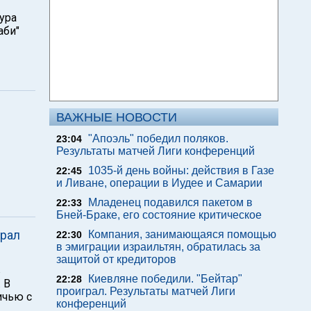
ура
аби"
ВАЖНЫЕ НОВОСТИ
"Апоэль" победил поляков.
23:04
Результаты матчей Лиги конференций
1035-й день войны: действия в Газе
22:45
и Ливане, операции в Иудее и Самарии
Младенец подавился пакетом в
22:33
Бней-Браке, его состояние критическое
грал
Компания, занимающаяся помощью
22:30
в эмиграции израильтян, обратилась за
защитой от кредиторов
в
Киевляне победили. "Бейтар"
22:28
 В
проиграл. Результаты матчей Лиги
ичью с
конференций