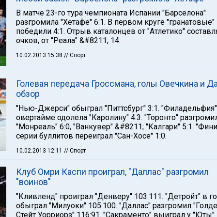
В матче 23-го тура чемпионата Испании "Барселона"
разгромила "Хетафе" 6:1. В первом круге "гранатовые"
победили 4:1. Отрыв каталонцев от "Атлетико" составл
очков, от "Реала" &#8211; 14.
10.02.2013 15:38
// Спорт
Голевая передача Гроссмана, голы Овечкина и Д
обзор
"Нью-Джерси" обыграл "Питтсбург" 3:1. "Филадельфия"
овертайме одолела "Каролину" 4:3. "Торонто" разгроми
"Монреаль" 6:0, "Ванкувер" &#8211; "Калгари" 5:1. "Фини
серии буллитов переиграл "Сан-Хосе" 1:0.
10.02.2013 12:11
// Спорт
Клуб Омри Каспи проиграл, "Даллас" разгромил
"воинов"
"Кливленд" проиграл "Денверу" 103:111. "Детройт" в го
обыграл "Милуоки" 105:100. "Даллас" разгромил "Голд
Стейт Уорриорз" 116:91. "Сакраменто" выиграл у "Юты"