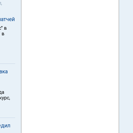
,
матчей
" в
 в
вка
да
курс,
едил