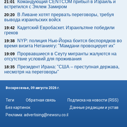
Командующий CENTCOM прибыл в Израиль и
21:01
встретился с Эялем Замиром
В Ливане хотят прервать переговоры, требуя
20:20
вывода израильских войск
Кадетский Евробаскет. Израильтяне победили
19:42
греков
NYP: полиция Нью-Йорка боится беспорядков во
19:38
время визита Нетаниягу: "Мамдани провоцирует их"
Прорвавшиеся в Сеуту мигранты жалуются на
19:09
отсутствие условий для проживания
Президент Ирана: "США – преступная держава,
18:35
несмотря на переговоры"
Воскресенье, 09 августа 2026 г.
Теги
Обратная связь
Подписка на новости (RSS)
Без картинок
Данные редакции и устав
Реклама:
advertising@newsru.co.il