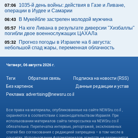
1035-й день войны: действия в Газе и Ливане,
07:06
операции в Иудее и Самарии
В Мукейбле застрелен молодой мужчина
06:43
На юге Ливана в результате диверсии "Хизбаллы"
05:57
погибли двое военнослужащих ЦАХАЛа
Прогноз погоды в Израиле на 6 августа:
05:32
небольшой спад жары, переменная облачность
Четверг, 06 августа 2026 г.
Теги
Обратная связь
Подписка на новости (RSS)
Без картинок
Данные редакции и устав
Реклама:
advertising@newsru.co.il
Все права на материалы, опубликованные на сайте NEWSru.co.il ,
охраняются в соответствии с законодательством Израиля. При
использовании материалов сайта гиперссылка на NEWSru.co.il
обязательна. Перепечатка интервью, репортажей, эксклюзивных
статей без согласования с редакцией запрещена – в том числе в
соцсетях. Использование фотоматериалов агентств не разрешается.