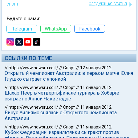
СЛЕДУЮЩАЯ СТАТЬЯ
СПОРТ
Будьте с нами:
Telegram
WhatsApp
Facebook
ССЫЛКИ ПО ТЕМЕ
//
https://www.newsru.co.il/
//
Спорт
//
12 января 2012
Открытый чемпионат Австралии: в первом матче Юлия
Глушко сыграет с японкой
//
https://www.newsru.co.il/
//
Спорт
//
11 января 2012
Шахар Пеер в четвертьфинале турнира в Хобарте
сыграет с Анной Чакветадзе
//
https://www.newsru.co.il/
//
Спорт
//
11 января 2012
Винус Уильямс снялась с Открытого чемпионата
Австралии
//
https://www.newsru.co.il/
//
Спорт
//
11 января 2012
Кубок Федерации: израильтянки сыграют против