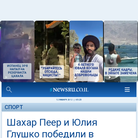
ИСПАНЕЦ ЗРЯ
НАПАЛ НА
РЕЗЕРВИСТА
ЦАХАЛА
12 ЯНВАРЯ 2012
|
05:25
СПОРТ
Шахар Пеер и Юлия
Глушко победили в