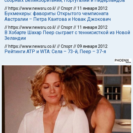
сборных Великобритании, Португалии и Нидерландов
//
https://www.newsru.co.il/
//
Спорт
//
11 января 2012
Букмекеры: фавориты Открытого чемпионата
Австралии – Петра Квитова и Новак Джокович
//
https://www.newsru.co.il/
//
Спорт
//
11 января 2012
В Хобарте Шахар Пеер сыграет с теннисисткой из Новой
Зеландии
//
https://www.newsru.co.il/
//
Спорт
//
09 января 2012
Рейтинги АТР и WTA: Села – 73-й, Пеер – 37-я