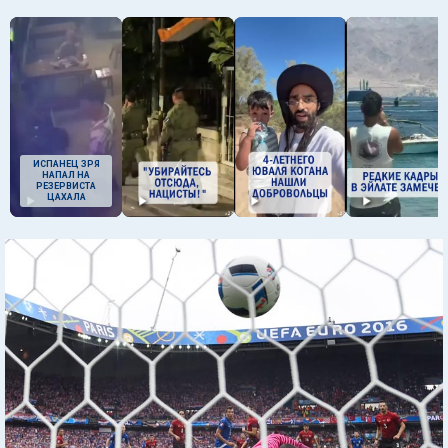
ИСПАНЕЦ ЗРЯ
НАПАЛ НА
РЕЗЕРВИСТА
ЦАХАЛА