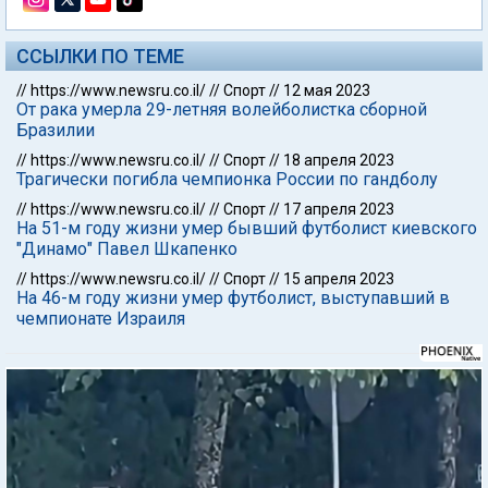
ССЫЛКИ ПО ТЕМЕ
//
https://www.newsru.co.il/
//
Спорт
//
12 мая 2023
От рака умерла 29-летняя волейболистка сборной
Бразилии
//
https://www.newsru.co.il/
//
Спорт
//
18 апреля 2023
Трагически погибла чемпионка России по гандболу
//
https://www.newsru.co.il/
//
Спорт
//
17 апреля 2023
На 51-м году жизни умер бывший футболист киевского
"Динамо" Павел Шкапенко
//
https://www.newsru.co.il/
//
Спорт
//
15 апреля 2023
На 46-м году жизни умер футболист, выступавший в
чемпионате Израиля