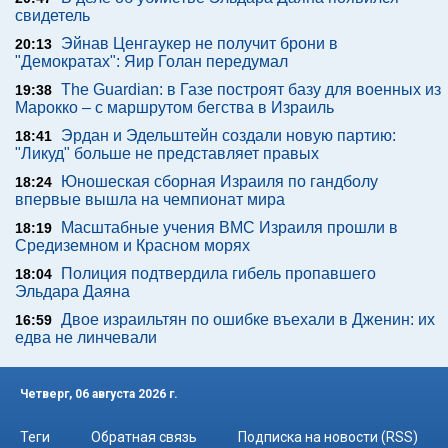
свидетель
Эйнав Ценгаукер не получит брони в
20:13
"Демократах": Яир Голан передумал
The Guardian: в Газе построят базу для военных из
19:38
Марокко – с маршрутом бегства в Израиль
Эрдан и Эдельштейн создали новую партию:
18:41
"Ликуд" больше не представляет правых
Юношеская сборная Израиля по гандболу
18:24
впервые вышла на чемпионат мира
Масштабные учения ВМС Израиля прошли в
18:19
Средиземном и Красном морях
Полиция подтвердила гибель пропавшего
18:04
Эльдара Даяна
Двое израильтян по ошибке въехали в Дженин: их
16:59
едва не линчевали
Четверг, 06 августа 2026 г.
Теги
Обратная связь
Подписка на новости (RSS)