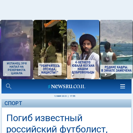
ИСПАНЕЦ ЗРЯ
НАПАЛ НА
РЕЗЕРВИСТА
ЦАХАЛА
12 МАЯ 2023
|
17:55
СПОРТ
Погиб известный
российский футболист,