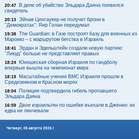
В деле об убийстве Эльдара Даяна появился
20:47
свидетель
Эйнав Ценгаукер не получит брони в
20:13
"Демократах": Яир Голан передумал
The Guardian: в Газе построят базу для военных из
19:38
Марокко – с маршрутом бегства в Израиль
Эрдан и Эдельштейн создали новую партию:
18:41
"Ликуд" больше не представляет правых
Юношеская сборная Израиля по гандболу
18:24
впервые вышла на чемпионат мира
Масштабные учения ВМС Израиля прошли в
18:19
Средиземном и Красном морях
Полиция подтвердила гибель пропавшего
18:04
Эльдара Даяна
Двое израильтян по ошибке въехали в Дженин: их
16:59
едва не линчевали
Четверг, 06 августа 2026 г.