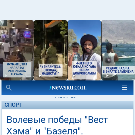
ИСПАНЕЦ ЗРЯ
НАПАЛ НА
РЕЗЕРВИСТА
ЦАХАЛА
12 МАЯ 2023
|
18:00
СПОРТ
Волевые победы "Вест
Хэма" и "Базеля".