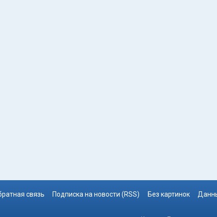
братная связь
Подписка на новости (RSS)
Без картинок
Данны