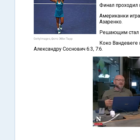
Финал проходил 
Американки игра
Азаренко.
Решающим стал 
GettyImages, Фото Эбби Парр
Коко Вандевеге 
Александру Соснович 6:3, 7:6.