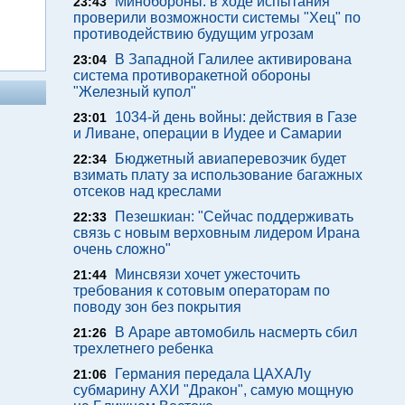
Минобороны: в ходе испытания
23:43
проверили возможности системы "Хец" по
противодействию будущим угрозам
В Западной Галилее активирована
23:04
система противоракетной обороны
"Железный купол"
1034-й день войны: действия в Газе
23:01
и Ливане, операции в Иудее и Самарии
Бюджетный авиаперевозчик будет
22:34
взимать плату за использование багажных
отсеков над креслами
Пезешкиан: "Сейчас поддерживать
22:33
связь с новым верховным лидером Ирана
очень сложно"
Минсвязи хочет ужесточить
21:44
требования к сотовым операторам по
поводу зон без покрытия
В Араре автомобиль насмерть сбил
21:26
трехлетнего ребенка
Германия передала ЦАХАЛу
21:06
субмарину АХИ "Дракон", самую мощную