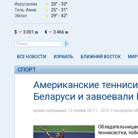
Иерусалим:
20° -
33°
Тель-Авив:
25° -
31°
Эйлат:
29° -
42°
$
3.001 ₪
€
3.466 ₪
ВСЕ НОВОСТИ
ИЗРАИЛЬ
БЛИЖНИЙ ВОСТОК
МИР
СПОРТ
Американские тенниси
Беларуси и завоевали
время публикации: 12 ноября 2017 г., 20:51 | последнее об
Обладательницам
теннисистки, по