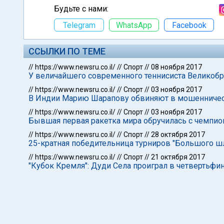
Будьте с нами:
Telegram
WhatsApp
Facebook
ССЫЛКИ ПО ТЕМЕ
//
https://www.newsru.co.il/
//
Спорт
//
08 ноября 2017
У величайшего современного теннисиста Великобр
//
https://www.newsru.co.il/
//
Спорт
//
03 ноября 2017
В Индии Марию Шарапову обвиняют в мошенниче
//
https://www.newsru.co.il/
//
Спорт
//
03 ноября 2017
Бывшая первая ракетка мира обручилась с чемпи
//
https://www.newsru.co.il/
//
Спорт
//
28 октября 2017
25-кратная победительница турниров "Большого ш
//
https://www.newsru.co.il/
//
Спорт
//
21 октября 2017
"Кубок Кремля": Дуди Села проиграл в четвертьфи