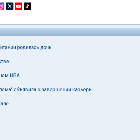
итании родилась дочь
стве
оном НБА
лема" объявила о завершении карьеры
нале