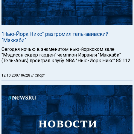
"Нью-Йорк Никс" разгромил тель-авивский
"Маккаби"
Сегодня ночью в знаменитом нью-йоркском зале
"Мэдисон сквер гарден" чемпион Израиля "Маккаби"
(Тель-Авив) проиграл клубу NBA "Нью-Йорк Никс" 85:112.
12.10.2007 06:28
// Спорт