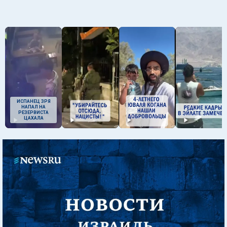
ИСПАНЕЦ ЗРЯ
НАПАЛ НА
РЕЗЕРВИСТА
ЦАХАЛА