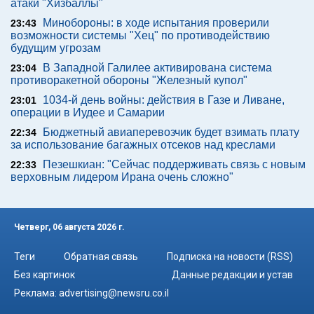
атаки "Хизбаллы"
Минобороны: в ходе испытания проверили
23:43
возможности системы "Хец" по противодействию
будущим угрозам
В Западной Галилее активирована система
23:04
противоракетной обороны "Железный купол"
1034-й день войны: действия в Газе и Ливане,
23:01
операции в Иудее и Самарии
Бюджетный авиаперевозчик будет взимать плату
22:34
за использование багажных отсеков над креслами
Пезешкиан: "Сейчас поддерживать связь с новым
22:33
верховным лидером Ирана очень сложно"
Четверг, 06 августа 2026 г.
Теги
Обратная связь
Подписка на новости (RSS)
Без картинок
Данные редакции и устав
Реклама:
advertising@newsru.co.il