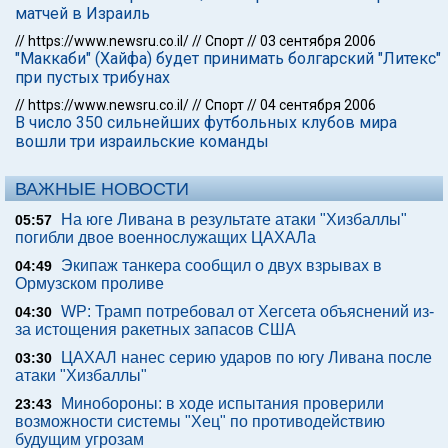
матчей в Израиль
//
https://www.newsru.co.il/
//
Спорт
//
03 сентября 2006
"Маккаби" (Хайфа) будет принимать болгарский "Литекс"
при пустых трибунах
//
https://www.newsru.co.il/
//
Спорт
//
04 сентября 2006
В число 350 сильнейших футбольных клубов мира
вошли три израильские команды
ВАЖНЫЕ НОВОСТИ
На юге Ливана в результате атаки "Хизбаллы"
05:57
погибли двое военнослужащих ЦАХАЛа
Экипаж танкера сообщил о двух взрывах в
04:49
Ормузском проливе
WP: Трамп потребовал от Хегсета объяснений из-
04:30
за истощения ракетных запасов США
ЦАХАЛ нанес серию ударов по югу Ливана после
03:30
атаки "Хизбаллы"
Минобороны: в ходе испытания проверили
23:43
возможности системы "Хец" по противодействию
будущим угрозам