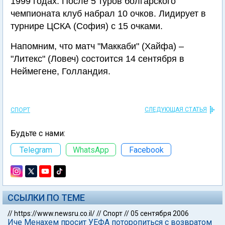
1999 годах. После 5 туров болгарского
чемпионата клуб набрал 10 очков. Лидирует в
турнире ЦСКА (София) с 15 очками.
Напомним, что матч "Маккаби" (Хайфа) –
"Литекс" (Ловеч) состоится 14 сентября в
Неймегене, Голландия.
СЛЕДУЮЩАЯ СТАТЬЯ
СПОРТ
Будьте с нами:
Telegram
WhatsApp
Facebook
ССЫЛКИ ПО ТЕМЕ
//
https://www.newsru.co.il/
//
Спорт
//
05 сентября 2006
Иче Менахем просит УЕФА поторопиться с возвратом