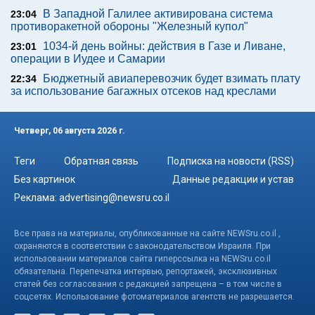
В Западной Галилее активирована система
23:04
противоракетной обороны "Железный купол"
1034-й день войны: действия в Газе и Ливане,
23:01
операции в Иудее и Самарии
Бюджетный авиаперевозчик будет взимать плату
22:34
за использование багажных отсеков над креслами
Четверг, 06 августа 2026 г.
Теги
Обратная связь
Подписка на новости (RSS)
Без картинок
Данные редакции и устав
Реклама:
advertising@newsru.co.il
Все права на материалы, опубликованные на сайте NEWSru.co.il ,
охраняются в соответствии с законодательством Израиля. При
использовании материалов сайта гиперссылка на NEWSru.co.il
обязательна. Перепечатка интервью, репортажей, эксклюзивных
статей без согласования с редакцией запрещена – в том числе в
соцсетях. Использование фотоматериалов агентств не разрешается.