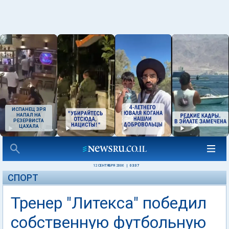
ИСПАНЕЦ ЗРЯ
НАПАЛ НА
РЕЗЕРВИСТА
ЦАХАЛА
12 СЕНТЯБРЯ 2006
|
03:07
СПОРТ
Тренер "Литекса" победил
собственную футбольную