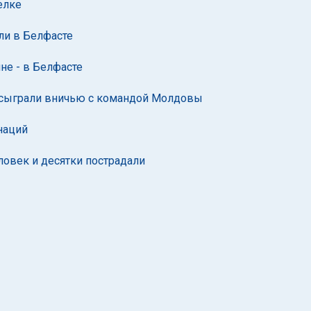
елке
али в Белфасте
не - в Белфасте
 сыграли вничью с командой Молдовы
наций
ловек и десятки пострадали