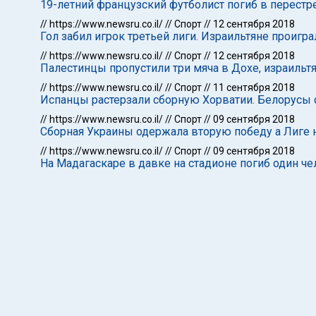
19-летний французский футболист погиб в перестр
//
https://www.newsru.co.il/
//
Спорт
//
12 сентября 2018
Гол забил игрок третьей лиги. Израильтяне проигр
//
https://www.newsru.co.il/
//
Спорт
//
12 сентября 2018
Палестинцы пропустили три мяча в Дохе, израильтя
//
https://www.newsru.co.il/
//
Спорт
//
11 сентября 2018
Испанцы растерзали сборную Хорватии. Белорусы
//
https://www.newsru.co.il/
//
Спорт
//
09 сентября 2018
Сборная Украины одержала вторую победу а Лиге 
//
https://www.newsru.co.il/
//
Спорт
//
09 сентября 2018
На Мадагаскаре в давке на стадионе погиб один че