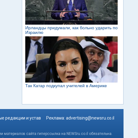
е редакции и устав
Реклама:
advertising@newsru.co.il
и материалов сайта гиперссылка на NEWSru.co.il обязательна.