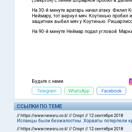
(Эвертон) с линии штрафной пробил в дальний
На 30-й минуте вратарь начал атаку. Филип 
Неймару, тот вернул мяч. Коутинью пробил и
защитник выбил мяч у Коутинью. Ришарлисон
На 90-й минуте Неймар подал угловой. Марки
Будьте с нами:
Telegram
WhatsApp
Facebook
ССЫЛКИ ПО ТЕМЕ
//
https://www.newsru.co.il/
//
Спорт
//
12 сентября 2018
Испанцы были безжалостны. Хорваты потерпели к
//
https://www.newsru.co.il/
//
Спорт
//
12 сентября 2018