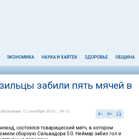
ЭКОНОМИКА
НАУКА И ХАЙТЕК
ЗДОРОВЬЕ
ОБЩИНА
зильцы забили пять мячей в
обновление: 12 сентября 2018 г., 09:13
иленд, состоялся товарищеский матч, в котором
омили сборную Сальвадора 5:0. Неймар забил гол и