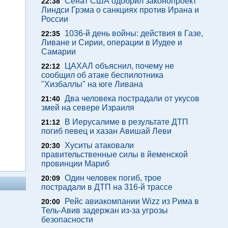
Сенат США одобрил законопроект
22:38
Линдси Грэма о санкциях против Ирана и
России
1036-й день войны: действия в Газе,
22:35
Ливане и Сирии, операции в Иудее и
Самарии
ЦАХАЛ объяснил, почему не
22:12
сообщил об атаке беспилотника
"Хизбаллы" на юге Ливана
Два человека пострадали от укусов
21:40
змей на севере Израиля
В Иерусалиме в результате ДТП
21:12
погиб певец и хазан Авишай Леви
Хуситы атаковали
20:30
правительственные силы в йеменской
провинции Мариб
Один человек погиб, трое
20:09
пострадали в ДТП на 316-й трассе
Рейс авиакомпании Wizz из Рима в
20:00
Тель-Авив задержан из-за угрозы
безопасности