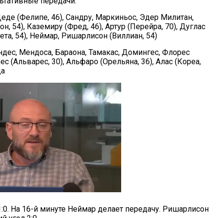
льтативные передачи.
Деде (Фелипе, 46), Сандру, Маркиньос, Эдер Милитан,
н, 54), Каземиру (Фред, 46), Артур (Перейра, 70), Дуглас
ета, 54), Неймар, Ришарлисон (Виллиан, 54)
дес, Мендоса, Бараона, Тамакас, Домингес, Флорес
рес (Альварес, 30), Альфаро (Орельяна, 36), Алас (Кореа,
да
:0. На 16-й минуте Неймар делает передачу. Ришарлисон