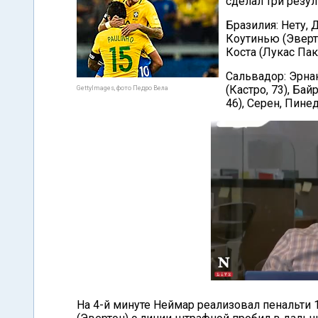
сделал три резу
Бразилия: Нету, 
Коутинью (Эверто
Коста (Лукас Пак
Сальвадор: Эрнан
(Кастро, 73), Бай
GettyImages, фото Педро Вела
46), Серен, Пине
На 4-й минуте Неймар реализовал пенальти 1