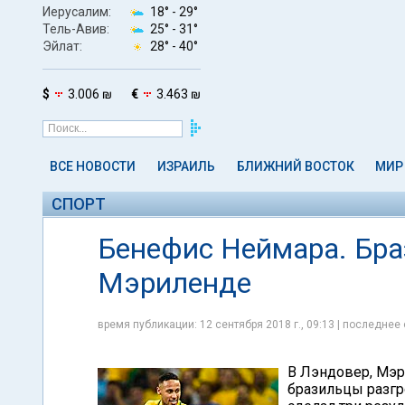
Иерусалим:
18° -
29°
Тель-Авив:
25° -
31°
Эйлат:
28° -
40°
$
3.006 ₪
€
3.463 ₪
ВСЕ НОВОСТИ
ИЗРАИЛЬ
БЛИЖНИЙ ВОСТОК
МИР
СПОРТ
Бенефис Неймара. Бра
Мэриленде
время публикации: 12 сентября 2018 г., 09:13 | последнее 
В Лэндовер, Мэр
бразильцы разгр