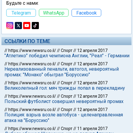
Будьте с нами:
Telegram
WhatsApp
Facebook
ССЫЛКИ ПО ТЕМЕ
//
https://www.newsru.co.il/
//
Спорт
//
12 апреля 2017
"Атлетико" победил чемпиона Англии, "Реал" - Германии
//
https://www.newsru.co.il/
//
Спорт
//
12 апреля 2017
Нереализованный пенальти, автогол, невероятный
промах: "Монако" обыграл "Боруссию"
//
https://www.newsru.co.il/
//
Спорт
//
12 апреля 2017
Великолепный гол: мяч трижды попал в перекладину
//
https://www.newsru.co.il/
//
Спорт
//
12 апреля 2017
Польский футболист совершил невероятный промах
//
https://www.newsru.co.il/
//
Спорт
//
12 апреля 2017
Полиция: взрыв возле автобуса - целенаправленная
атака на "Боруссию"
//
https://www.newsru.co.il/
//
Спорт
//
11 апреля 2017