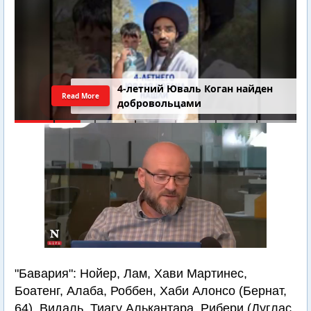
4-летний Юваль Коган найден
Read More
добровольцами
"Бавария": Нойер, Лам, Хави Мартинес,
Боатенг, Алаба, Роббен, Хаби Алонсо (Бернат,
64), Видаль, Тиагу Алькантара, Рибери (Дуглас