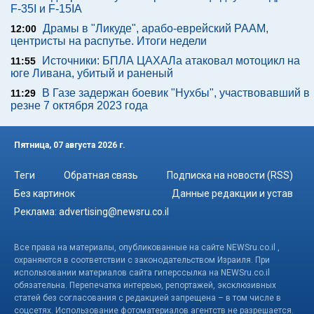
F-35I и F-15IA
Драмы в "Ликуде", арабо-еврейский РААМ,
12:00
центристы на распутье. Итоги недели
Источники: БПЛА ЦАХАЛа атаковал мотоцикл на
11:55
юге Ливана, убитый и раненый
В Газе задержан боевик "Нухбы", участвовавший в
11:29
резне 7 октября 2023 года
Пятница, 07 августа 2026 г.
Теги
Обратная связь
Подписка на новости (RSS)
Без картинок
Данные редакции и устав
Реклама:
advertising@newsru.co.il
Все права на материалы, опубликованные на сайте NEWSru.co.il ,
охраняются в соответствии с законодательством Израиля. При
использовании материалов сайта гиперссылка на NEWSru.co.il
обязательна. Перепечатка интервью, репортажей, эксклюзивных
статей без согласования с редакцией запрещена – в том числе в
соцсетях. Использование фотоматериалов агентств не разрешается.