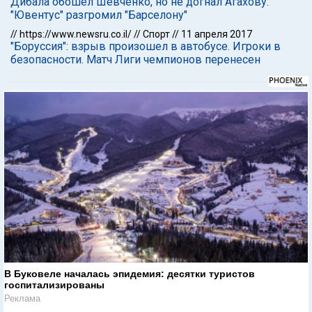
Дибала обошел Шевченко, но не догнал Агахову.
"Ювентус" разгромил "Барселону"
//
https://www.newsru.co.il/
//
Спорт
//
11 апреля 2017
"Боруссия": взрыв произошел в автобусе. Игроки в
безопасности. Матч Лиги чемпионов перенесен
В Буковеле началась эпидемия: десятки туристов
госпитализированы
Реклама