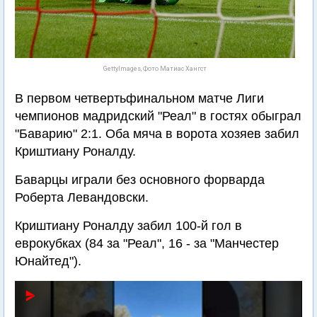
GettyImages, Фото Матиас Хангст
В первом четвертьфинальном матче Лиги
чемпионов мадридский "Реал" в гостях обыграл
"Баварию" 2:1. Оба мяча в ворота хозяев забил
Криштиану Роналду.
Баварцы играли без основного форварда
Роберта Левандовски.
Криштиану Роналду забил 100-й гол в
еврокубках (84 за "Реал", 16 - за "Манчестер
Юнайтед").