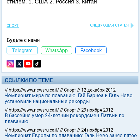
стилем. 1. США 2. Россия 3. Китай
СЛЕДУЮЩАЯ СТАТЬЯ
СПОРТ
Будьте с нами:
Telegram
WhatsApp
Facebook
ССЫЛКИ ПО ТЕМЕ
//
https://www.newsru.co.il/
//
Спорт
//
12 декабря 2012
Чемпионат мира по плаванию: Гай Барнеа и Галь Нево
установили национальные рекорды
//
https://www.newsru.co.il/
//
Спорт
//
29 ноября 2012
В бассейне умер 24-летний рекордсмен Латвии по
плаванию
//
https://www.newsru.co.il/
//
Спорт
//
24 ноября 2012
Чемпионат Европы по плаванию: Галь Нево занял пятое