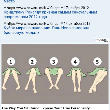
место
//
https://www.newsru.co.il/
//
Спорт
//
17 ноября 2012
Криштиану Роналду признан самым сексуальным
спортсменом 2012 года
//
https://www.newsru.co.il/
//
Спорт
//
14 октября 2012
Кубок мира по плаванию: Галь Нево завоевал
бронзовую медаль
The Way You Sit Could Expose Your True Personality