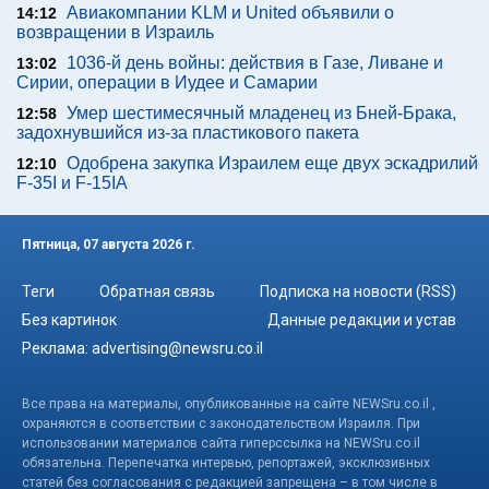
Авиакомпании KLM и United объявили о
14:12
возвращении в Израиль
1036-й день войны: действия в Газе, Ливане и
13:02
Сирии, операции в Иудее и Самарии
Умер шестимесячный младенец из Бней-Брака,
12:58
задохнувшийся из-за пластикового пакета
Одобрена закупка Израилем еще двух эскадрилий
12:10
F-35I и F-15IA
Пятница, 07 августа 2026 г.
Теги
Обратная связь
Подписка на новости (RSS)
Без картинок
Данные редакции и устав
Реклама:
advertising@newsru.co.il
Все права на материалы, опубликованные на сайте NEWSru.co.il ,
охраняются в соответствии с законодательством Израиля. При
использовании материалов сайта гиперссылка на NEWSru.co.il
обязательна. Перепечатка интервью, репортажей, эксклюзивных
статей без согласования с редакцией запрещена – в том числе в