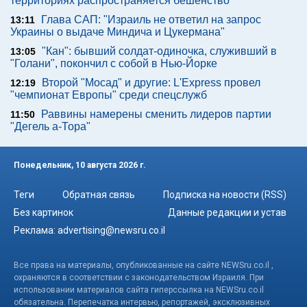
территориях распространяется бешенство
Глава САП: "Израиль не ответил на запрос
13:11
Украины о выдаче Миндича и Цукермана"
"Кан": бывший солдат-одиночка, служивший в
13:05
"Голани", покончил с собой в Нью-Йорке
Второй "Мосад" и другие: L'Express провел
12:19
"чемпионат Европы" среди спецслужб
Раввины намерены сменить лидеров партии
11:50
"Дегель а-Тора"
Понедельник, 10 августа 2026 г.
Теги
Обратная связь
Подписка на новости (RSS)
Без картинок
Данные редакции и устав
Реклама:
advertising@newsru.co.il
Все права на материалы, опубликованные на сайте NEWSru.co.il ,
охраняются в соответствии с законодательством Израиля. При
использовании материалов сайта гиперссылка на NEWSru.co.il
обязательна. Перепечатка интервью, репортажей, эксклюзивных