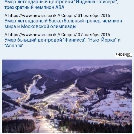
Умер легендарный центровой "Индиана Пейсерз",
трехкратный чемпион АВА
//
https://www.newsru.co.il/
//
Спорт
//
31 октября 2015
Умер легендарный баскетбольный тренер, чемпион
мира и Московской олимпиады
//
https://www.newsru.co.il/
//
Спорт
//
07 октября 2015
Умер бывший центровой "Финикса", "Нью-Йорка" и
"Апоэля"