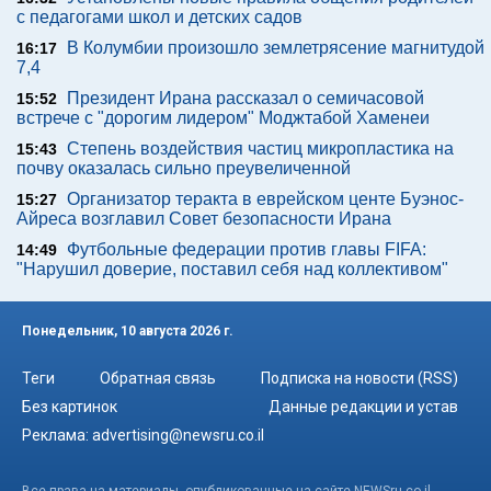
с педагогами школ и детских садов
В Колумбии произошло землетрясение магнитудой
16:17
7,4
Президент Ирана рассказал о семичасовой
15:52
встрече с "дорогим лидером" Моджтабой Хаменеи
Степень воздействия частиц микропластика на
15:43
почву оказалась сильно преувеличенной
Организатор теракта в еврейском центе Буэнос-
15:27
Айреса возглавил Совет безопасности Ирана
Футбольные федерации против главы FIFA:
14:49
"Нарушил доверие, поставил себя над коллективом"
Понедельник, 10 августа 2026 г.
Теги
Обратная связь
Подписка на новости (RSS)
Без картинок
Данные редакции и устав
Реклама:
advertising@newsru.co.il
Все права на материалы, опубликованные на сайте NEWSru.co.il ,