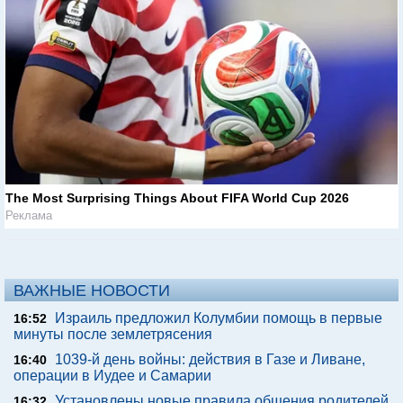
The Most Surprising Things About FIFA World Cup 2026
Реклама
ВАЖНЫЕ НОВОСТИ
Израиль предложил Колумбии помощь в первые
16:52
минуты после землетрясения
1039-й день войны: действия в Газе и Ливане,
16:40
операции в Иудее и Самарии
Установлены новые правила общения родителей
16:32