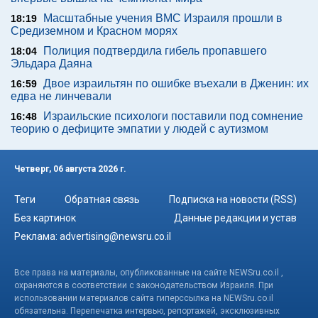
Масштабные учения ВМС Израиля прошли в
18:19
Средиземном и Красном морях
Полиция подтвердила гибель пропавшего
18:04
Эльдара Даяна
Двое израильтян по ошибке въехали в Дженин: их
16:59
едва не линчевали
Израильские психологи поставили под сомнение
16:48
теорию о дефиците эмпатии у людей с аутизмом
Четверг, 06 августа 2026 г.
Теги
Обратная связь
Подписка на новости (RSS)
Без картинок
Данные редакции и устав
Реклама:
advertising@newsru.co.il
Все права на материалы, опубликованные на сайте NEWSru.co.il ,
охраняются в соответствии с законодательством Израиля. При
использовании материалов сайта гиперссылка на NEWSru.co.il
обязательна. Перепечатка интервью, репортажей, эксклюзивных