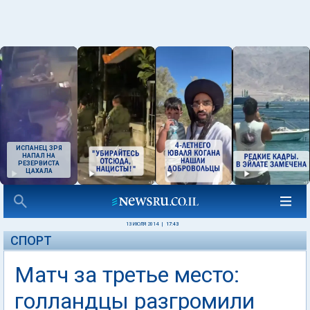
ИСПАНЕЦ ЗРЯ
НАПАЛ НА
РЕЗЕРВИСТА
ЦАХАЛА
13 ИЮЛЯ 2014
|
17:43
СПОРТ
Матч за третье место:
голландцы разгромили