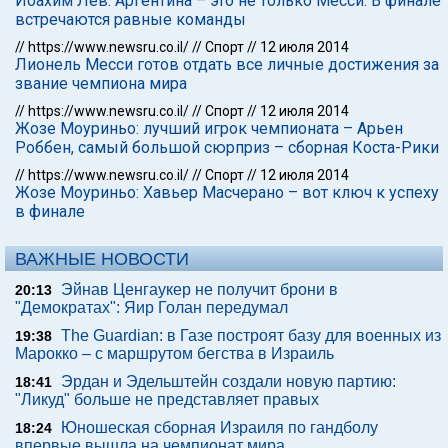
Йоахим Лев: Аргентина – это не только Месси. В финале
встречаются равные команды
//
https://www.newsru.co.il/
//
Спорт
//
12 июля 2014
Лионель Месси готов отдать все личные достижения за
звание чемпиона мира
//
https://www.newsru.co.il/
//
Спорт
//
12 июля 2014
Жозе Моуриньо: лучший игрок чемпионата – Арьен
Роббен, самый большой сюрприз – сборная Коста-Рики
//
https://www.newsru.co.il/
//
Спорт
//
12 июля 2014
Жозе Моуриньо: Хавьер Масчерано – вот ключ к успеху
в финале
ВАЖНЫЕ НОВОСТИ
Эйнав Ценгаукер не получит брони в
20:13
"Демократах": Яир Голан передумал
The Guardian: в Газе построят базу для военных из
19:38
Марокко – с маршрутом бегства в Израиль
Эрдан и Эдельштейн создали новую партию:
18:41
"Ликуд" больше не представляет правых
Юношеская сборная Израиля по гандболу
18:24
впервые вышла на чемпионат мира