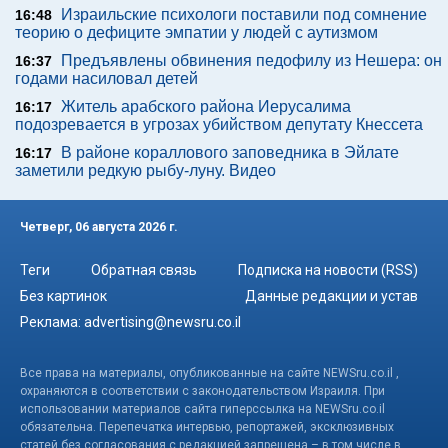
Израильские психологи поставили под сомнение
16:48
теорию о дефиците эмпатии у людей с аутизмом
Предъявлены обвинения педофилу из Нешера: он
16:37
годами насиловал детей
Житель арабского района Иерусалима
16:17
подозревается в угрозах убийством депутату Кнессета
В районе кораллового заповедника в Эйлате
16:17
заметили редкую рыбу-луну. Видео
Четверг, 06 августа 2026 г.
Теги
Обратная связь
Подписка на новости (RSS)
Без картинок
Данные редакции и устав
Реклама:
advertising@newsru.co.il
Все права на материалы, опубликованные на сайте NEWSru.co.il ,
охраняются в соответствии с законодательством Израиля. При
использовании материалов сайта гиперссылка на NEWSru.co.il
обязательна. Перепечатка интервью, репортажей, эксклюзивных
статей без согласования с редакцией запрещена – в том числе в