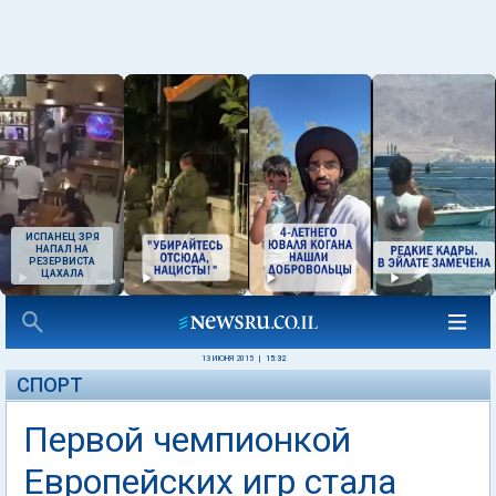
ИСПАНЕЦ ЗРЯ
НАПАЛ НА
РЕЗЕРВИСТА
ЦАХАЛА
13 ИЮНЯ 2015
|
15:32
СПОРТ
Первой чемпионкой
Европейских игр стала