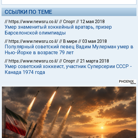
ССЫЛКИ ПО ТЕМЕ
//
https://www.newsru.co.il/
//
Спорт
//
12 мая 2018
Умер знаменитый хоккейный вратарь, призер
Барселонской олимпиады
//
https://www.newsru.co.il/
//
В мире
//
03 мая 2018
Популярный советский певец Вадим Мулерман умер в
Нью-Йорке в возрасте 79 лет
//
https://www.newsru.co.il/
//
Спорт
//
21 марта 2018
Умер советский хоккеист, участник Суперсерии СССР -
Канада 1974 года