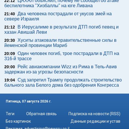
ЦАХАЛ объяснил, почему не сообщил об атаке
22:12
беспилотника "Хизбаллы" на юге Ливана
Два человека пострадали от укусов змей на
21:40
севере Израиля
В Иерусалиме в результате ДТП погиб певец и
21:12
хазан Авишай Леви
Хуситы атаковали правительственные силы в
20:30
йеменской провинции Мариб
Один человек погиб, трое пострадали в ДТП на
20:09
316-й трассе
Рейс авиакомпании Wizz из Рима в Тель-Авив
20:00
задержан из-за угрозы безопасности
Суд запретил Трампу продолжать строительство
19:04
бального зала Белого дома без одобрения Конгресса
Пятница, 07 августа 2026 г.
Теги
Обратная связь
Подписка на новости (RSS)
Без картинок
Данные редакции и устав
Реклама:
advertising@newsru.co.il