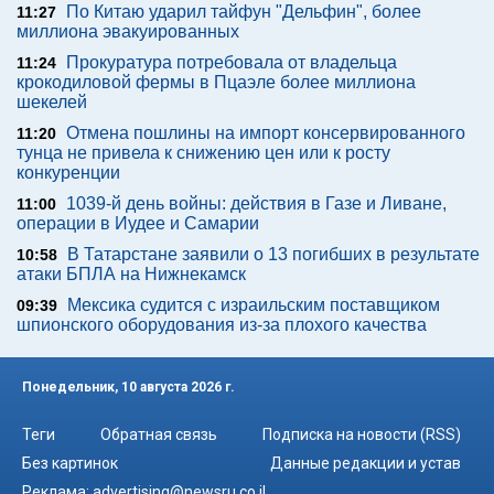
По Китаю ударил тайфун "Дельфин", более
11:27
миллиона эвакуированных
Прокуратура потребовала от владельца
11:24
крокодиловой фермы в Пцаэле более миллиона
шекелей
Отмена пошлины на импорт консервированного
11:20
тунца не привела к снижению цен или к росту
конкуренции
1039-й день войны: действия в Газе и Ливане,
11:00
операции в Иудее и Самарии
В Татарстане заявили о 13 погибших в результате
10:58
атаки БПЛА на Нижнекамск
Мексика судится с израильским поставщиком
09:39
шпионского оборудования из-за плохого качества
Понедельник, 10 августа 2026 г.
Теги
Обратная связь
Подписка на новости (RSS)
Без картинок
Данные редакции и устав
Реклама:
advertising@newsru.co.il