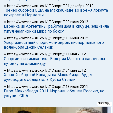
//
https://www.newsru.co.il/
//
Спорт
//
01 декабря 2012
Тренер сборной США на Маккабиаде во время локаута
поиграет в Норвегии
//
https://www.newsru.co.il/
//
Спорт
//
09 июля 2012
Еврейка из Аргентины, работавшая в кибуце, защитила
титул чемпионки мира по боксу
//
https://www.newsru.co.il/
//
Спорт
//
13 июня 2012
Умер известный спортсмен-еврей, пионер пляжного
волейбола Джин Селзник
//
https://www.newsru.co.il/
//
Спорт
//
11 мая 2012
Спортивная гимнастика: Валерия Максюта завоевала
путевку на олимпиаду
//
https://www.newsru.co.il/
//
Спорт
//
04 мая 2012
Хоккей: сборной Канады на Маккабиаде будет
руководить обладатель Кубка Стэнли
//
https://www.newsru.co.il/
//
Спорт
//
13 июля 2011
Евро-Маккабиада-2011: Израиль обошел Россию, но
уступил США