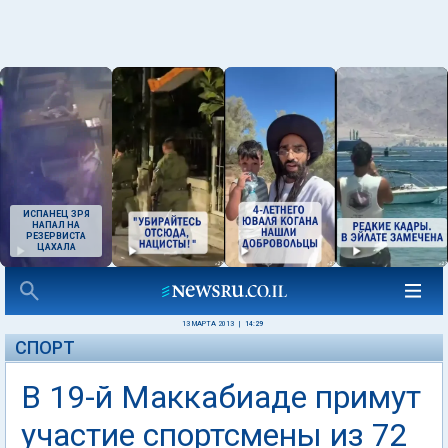
ИСПАНЕЦ ЗРЯ
НАПАЛ НА
РЕЗЕРВИСТА
ЦАХАЛА
13 МАРТА 2013
|
14:29
СПОРТ
В 19-й Маккабиаде примут
участие спортсмены из 72