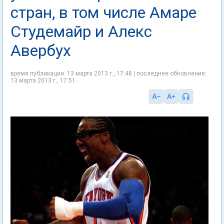
стран, в том числе Амаре
Студемайр и Алекс
Авербух
время публикации: 13 марта 2013 г., 17:48 | последнее обновление:
13 марта 2013 г., 17:51