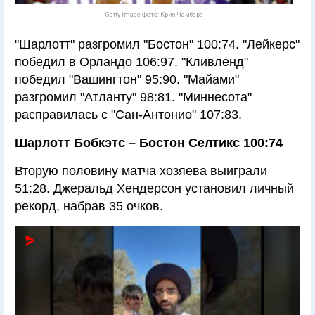
Getty Image Фото: Крис Чамберс
"Шарлотт" разгромил "Бостон" 100:74. "Лейкерс"
победил в Орландо 106:97. "Кливленд"
победил "Вашингтон" 95:90. "Майами"
разгромил "Атланту" 98:81. "Миннесота"
расправилась с "Сан-Антонио" 107:83.
Шарлотт Бобкэтс – Бостон Селтикс 100:74
Вторую половину матча хозяева выиграли
51:28. Джеральд Хендерсон установил личный
рекорд, набрав 35 очков.