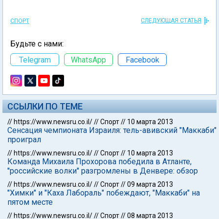
СЛЕДУЮЩАЯ СТАТЬЯ
СПОРТ
Будьте с нами:
Telegram
WhatsApp
Facebook
ССЫЛКИ ПО ТЕМЕ
//
https://www.newsru.co.il/
//
Спорт
//
10 марта 2013
Сенсация чемпионата Израиля: тель-авивский "Маккаби"
проиграл
//
https://www.newsru.co.il/
//
Спорт
//
10 марта 2013
Команда Михаила Прохорова победила в Атланте,
"российские волки" разгромлены в Денвере: обзор
//
https://www.newsru.co.il/
//
Спорт
//
09 марта 2013
"Химки" и "Каха Лабораль" побеждают, "Маккаби" на
пятом месте
//
https://www.newsru.co.il/
//
Спорт
//
08 марта 2013