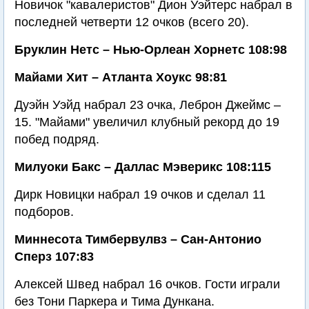
Новичок "кавалеристов" Дион Уэйтерс набрал в
последней четверти 12 очков (всего 20).
Бруклин Нетс – Нью-Орлеан Хорнетс 108:98
Майами Хит – Атланта Хоукс 98:81
Дуэйн Уэйд набрал 23 очка, Леброн Джеймс –
15. "Майами" увеличил клубный рекорд до 19
побед подряд.
Милуоки Бакс – Даллас Мэверикс 108:115
Дирк Новицки набрал 19 очков и сделал 11
подборов.
Миннесота Тимбервулвз – Сан-Антонио
Сперз 107:83
Алексей Швед набрал 16 очков. Гости играли
без Тони Паркера и Тима Дункана.