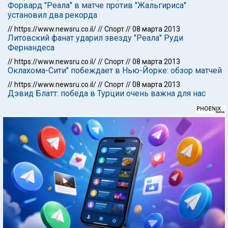
Форвард "Реала" в матче против "Жальгириса"
установил два рекорда
//
https://www.newsru.co.il/
//
Спорт
//
08 марта 2013
Литовский фанат ударил звезду "Реала" Руди
Фернандеса
//
https://www.newsru.co.il/
//
Спорт
//
08 марта 2013
Оклахома-Сити" побеждает в Нью-Йорке: обзор матчей
//
https://www.newsru.co.il/
//
Спорт
//
08 марта 2013
Дэвид Блатт: победа в Турции очень важна для нас