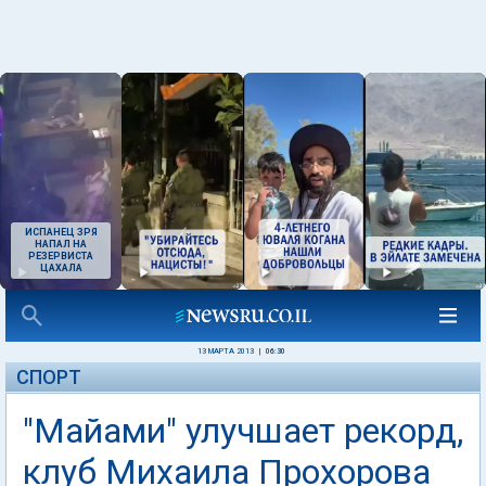
ИСПАНЕЦ ЗРЯ
НАПАЛ НА
РЕЗЕРВИСТА
ЦАХАЛА
13 МАРТА 2013
|
06:30
СПОРТ
"Майами" улучшает рекорд,
клуб Михаила Прохорова