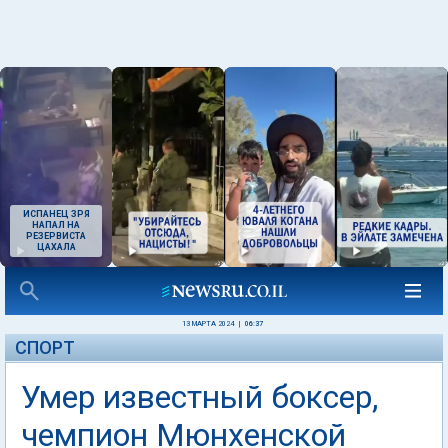
ИСПАНЕЦ ЗРЯ
НАПАЛ НА
РЕЗЕРВИСТА
ЦАХАЛА
13 МАРТА 2024
|
06:37
СПОРТ
Умер известный боксер,
чемпион Мюнхенской