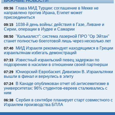
ВАЖНЫЕ НОВОСТИ
Глава МИД Турции: соглашение в Мекке не
09:36
направлено против Ирана, Египет может
присоединиться
1038-й день войны: действия в Газе, Ливане и
09:15
Сирии, операции в Иудее и Самарии
"Калькалист": система лазерной ПРО "Ор Эйтан"
08:50
станет полностью боеготовой лишь через несколько лет
МИД Израиля рекомендует находящимся в Греции
07:40
израильтянам избегать демонстраций
Известный израильский певец задержан по
07:33
подозрению в насилии в отношении своей партнерши
Юниорский Евробаскет. Дивизион В. Израильтянки
07:29
вышли в финал и вернулись в элиту
В Канаде опубликован отчет об антисемитизме в
07:24
университетах: 96% студентов-евреев сталкивались с
ним
Сербия в сентябре планирует старт совместного с
06:38
Израилем производства БПЛА