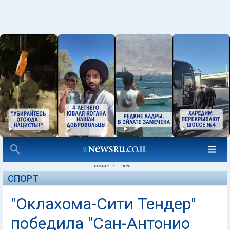
13 МАЯ 2016
|
15:24
СПОРТ
"Оклахома-Сити Тендер"
победила "Сан-Антонио