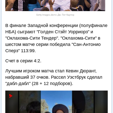
Getty Images, Фото: Дж. Пэт Картер
В финале Западной конференции (полуфинале
НБА) сыграют "Голден Стэйт Уорриорз" и
"Оклахома-Сити Тендер". "Оклахома-Сити" в
шестом матче серии победила "Сан-Антонио
Сперз" 113:99.
Счет в серии 4:2.
Лучшим игроком матча стал Кевин Дюрант,
набравший 37 очков. Рассел Уэстбрук сделал
"дабл-дабл" (28 + 12 подборов).