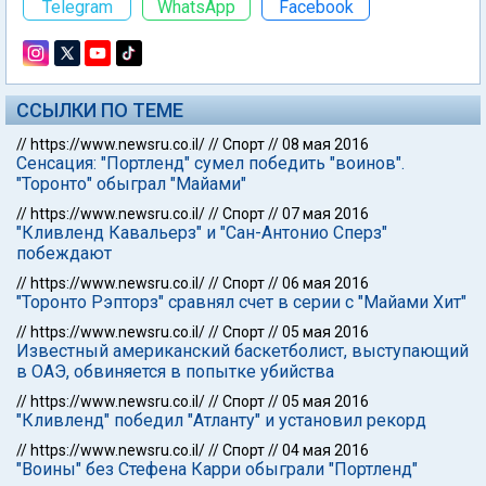
Telegram
WhatsApp
Facebook
ССЫЛКИ ПО ТЕМЕ
//
https://www.newsru.co.il/
//
Спорт
//
08 мая 2016
Сенсация: "Портленд" сумел победить "воинов".
"Торонто" обыграл "Майами"
//
https://www.newsru.co.il/
//
Спорт
//
07 мая 2016
"Кливленд Кавальерз" и "Сан-Антонио Сперз"
побеждают
//
https://www.newsru.co.il/
//
Спорт
//
06 мая 2016
"Торонто Рэпторз" сравнял счет в серии с "Майами Хит"
//
https://www.newsru.co.il/
//
Спорт
//
05 мая 2016
Известный американский баскетболист, выступающий
в ОАЭ, обвиняется в попытке убийства
//
https://www.newsru.co.il/
//
Спорт
//
05 мая 2016
"Кливленд" победил "Атланту" и установил рекорд
//
https://www.newsru.co.il/
//
Спорт
//
04 мая 2016
"Воины" без Стефена Карри обыграли "Портленд"