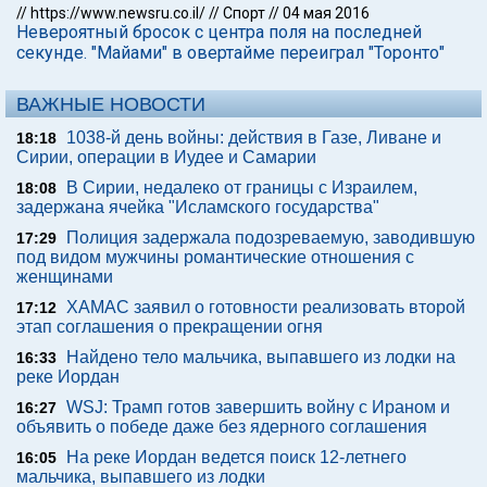
//
https://www.newsru.co.il/
//
Спорт
//
04 мая 2016
Невероятный бросок с центра поля на последней
секунде. "Майами" в овертайме переиграл "Торонто"
ВАЖНЫЕ НОВОСТИ
1038-й день войны: действия в Газе, Ливане и
18:18
Сирии, операции в Иудее и Самарии
В Сирии, недалеко от границы с Израилем,
18:08
задержана ячейка "Исламского государства"
Полиция задержала подозреваемую, заводившую
17:29
под видом мужчины романтические отношения с
женщинами
ХАМАС заявил о готовности реализовать второй
17:12
этап соглашения о прекращении огня
Найдено тело мальчика, выпавшего из лодки на
16:33
реке Иордан
WSJ: Трамп готов завершить войну с Ираном и
16:27
объявить о победе даже без ядерного соглашения
На реке Иордан ведется поиск 12-летнего
16:05
мальчика, выпавшего из лодки