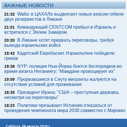
ВАЖНЫЕ НОВОСТИ
Walla: в ЦАХАЛе выдвигают новые версии гибели
21:32
двух резервистов в Ливане
Командующий CENTCOM прибыл в Израиль и
21:01
встретился с Эялем Замиром
В Ливане хотят прервать переговоры, требуя
20:20
вывода израильских войск
Кадетский Евробаскет. Израильтяне победили
19:42
греков
NYP: полиция Нью-Йорка боится беспорядков во
19:38
время визита Нетаниягу: "Мамдани провоцирует их"
Прорвавшиеся в Сеуту мигранты жалуются на
19:09
отсутствие условий для проживания
Президент Ирана: "США – преступная держава,
18:35
несмотря на переговоры"
Политики призывают Испанию отказаться от
18:23
проведения чемпионата мира 2030 совместно с Марокко
Суббота, 08 августа 2026 г.