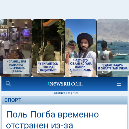
ИСПАНЕЦ ЗРЯ
НАПАЛ НА
РЕЗЕРВИСТА
ЦАХАЛА
13 СЕНТЯБРЯ 2023
|
19:13
СПОРТ
Поль Погба временно
отстранен из-за