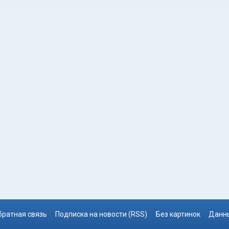
братная связь
Подписка на новости (RSS)
Без картинок
Данны