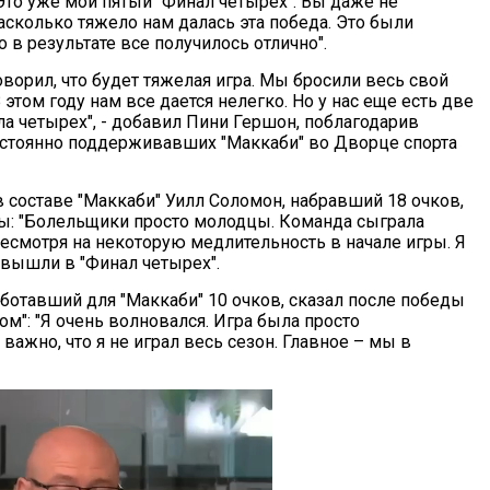
Это уже мой пятый "Финал четырех". Вы даже не
асколько тяжело нам далась эта победа. Это были
 в результате все получилось отлично".
оворил, что будет тяжелая игра. Мы бросили весь свой
В этом году нам все дается нелегко. Но у нас еще есть две
ла четырех", - добавил Пини Гершон, поблагодарив
стоянно поддерживавших "Маккаби" во Дворце спорта
в составе "Маккаби" Уилл Соломон, набравший 18 очков,
ры: "Болельщики просто молодцы. Команда сыграла
несмотря на некоторую медлительность в начале игры. Я
 вышли в "Финал четырех".
аботавший для "Маккаби" 10 очков, сказал после победы
м": "Я очень волновался. Игра была просто
важно, что я не играл весь сезон. Главное – мы в