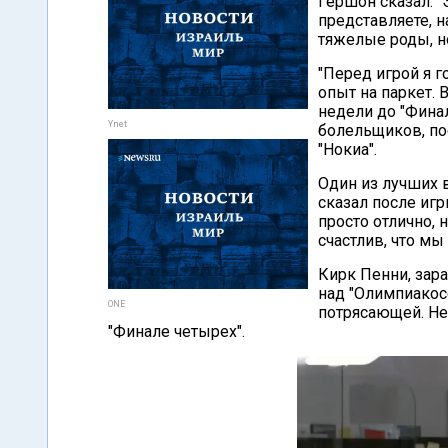
Гершон сказал: "
представляете, н
тяжелые роды, но
"Перед игрой я г
опыт на паркет. 
недели до "Фина
Ynet
болельщиков, по
"Нокиа".
Один из лучших 
сказал после иг
просто отлично, 
счастлив, что мы
Кирк Пенни, зар
над "Олимпиакосо
ONE
потрясающей. Не 
"Финале четырех".