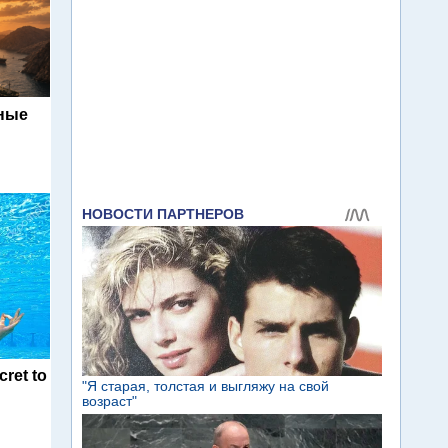
ьные
cret to