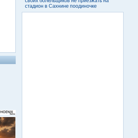
своих болельщиков не приезжать на
стадион в Сахнине поодиночке