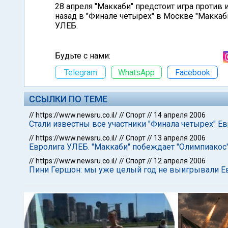
28 апреля "Маккаби" предстоит игра против и
назад в "Финале четырех" в Москве "Маккаби
УЛЕБ.
Будьте с нами:
Telegram
WhatsApp
Facebook
ССЫЛКИ ПО ТЕМЕ
//
https://www.newsru.co.il/
//
Спорт
//
14 апреля 2006
Стали известны все участники "Финала четырех" Е
//
https://www.newsru.co.il/
//
Спорт
//
13 апреля 2006
Евролига УЛЕБ. "Маккаби" побеждает "Олимпиакос"
//
https://www.newsru.co.il/
//
Спорт
//
12 апреля 2006
Пини Гершон: мы уже целый год не выигрывали Е