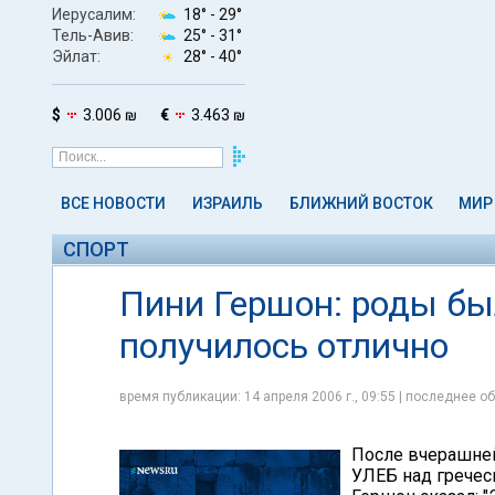
Иерусалим:
18° -
29°
Тель-Авив:
25° -
31°
Эйлат:
28° -
40°
$
3.006 ₪
€
3.463 ₪
ВСЕ НОВОСТИ
ИЗРАИЛЬ
БЛИЖНИЙ ВОСТОК
МИР
СПОРТ
Пини Гершон: роды бы
получилось отлично
время публикации: 14 апреля 2006 г., 09:55 | последнее об
После вчерашней
УЛЕБ над гречес