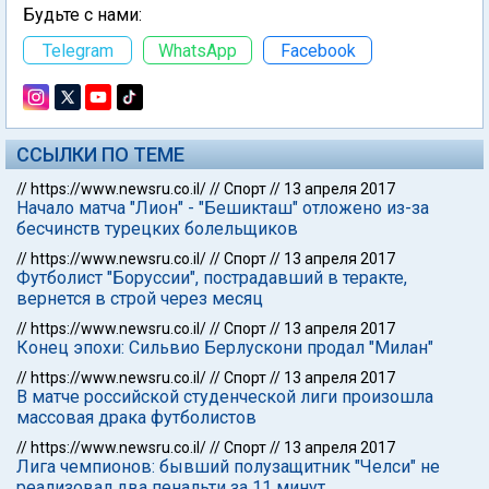
Будьте с нами:
Telegram
WhatsApp
Facebook
ССЫЛКИ ПО ТЕМЕ
//
https://www.newsru.co.il/
//
Спорт
//
13 апреля 2017
Начало матча "Лион" - "Бешикташ" отложено из-за
бесчинств турецких болельщиков
//
https://www.newsru.co.il/
//
Спорт
//
13 апреля 2017
Футболист "Боруссии", пострадавший в теракте,
вернется в строй через месяц
//
https://www.newsru.co.il/
//
Спорт
//
13 апреля 2017
Конец эпохи: Сильвио Берлускони продал "Милан"
//
https://www.newsru.co.il/
//
Спорт
//
13 апреля 2017
В матче российской студенческой лиги произошла
массовая драка футболистов
//
https://www.newsru.co.il/
//
Спорт
//
13 апреля 2017
Лига чемпионов: бывший полузащитник "Челси" не
реализовал два пенальти за 11 минут