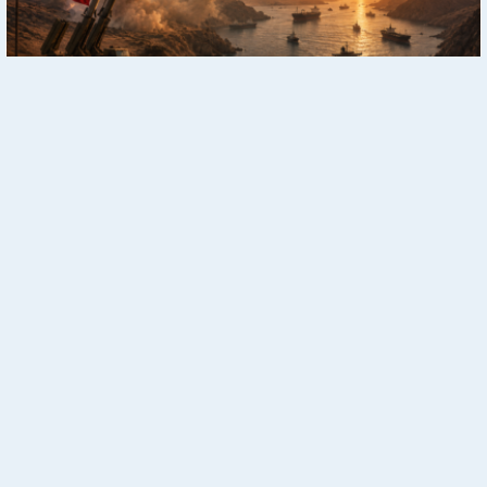
Ближний Восток: Все актуальные новости в одном месте
Реклама
В Буковеле началась эпидемия: десятки туристов
госпитализированы
Реклама