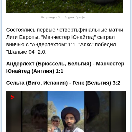
GettyImages, Фото Лоуренс Гриффитс
Состоялись первые четвертьфинальные матчи
Лиги Европы. "Манчестер Юнайтед" сыграл
вничью с "Андерлехтом" 1:1. "Аякс" победил
"Шальке 04" 2:0.
Андерлехт (Брюссель, Бельгия) - Манчестер
Юнайтед (Англия) 1:1
Сельта (Виго, Испания) - Генк (Бельгия) 3:2