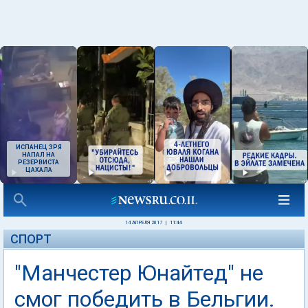
ИСПАНЕЦ ЗРЯ
НАПАЛ НА
РЕЗЕРВИСТА
ЦАХАЛА
14 АПРЕЛЯ 2017
|
11:44
СПОРТ
"Манчестер Юнайтед" не
смог победить в Бельгии.