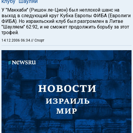
клубу "Шауляй"
У "Маккаби" (Ришон ле-Цион) был неплохой шанс на
выход в следующий круг Кубка Европы ФИБА (Евролиги
ФИБА). Но израильский клуб был разгромлен в Литве
"Шауляем" 62:92, и не сможет продолжить борьбу за этот
трофей.
14.12.2006 06:34
// Спорт