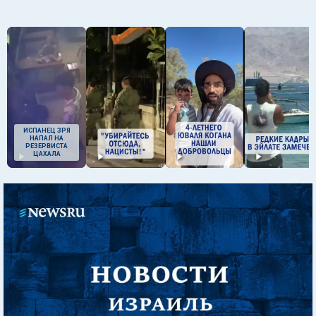
ИСПАНЕЦ ЗРЯ
НАПАЛ НА
РЕЗЕРВИСТА
ЦАХАЛА