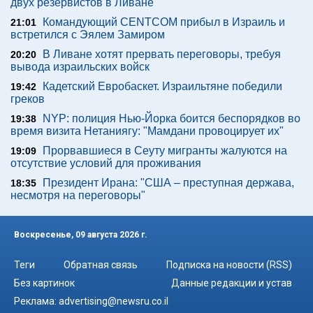
двух резервистов в Ливане
Командующий CENTCOM прибыл в Израиль и
21:01
встретился с Эялем Замиром
В Ливане хотят прервать переговоры, требуя
20:20
вывода израильских войск
Кадетский Евробаскет. Израильтяне победили
19:42
греков
NYP: полиция Нью-Йорка боится беспорядков во
19:38
время визита Нетаниягу: "Мамдани провоцирует их"
Прорвавшиеся в Сеуту мигранты жалуются на
19:09
отсутствие условий для проживания
Президент Ирана: "США – преступная держава,
18:35
несмотря на переговоры"
Воскресенье, 09 августа 2026 г.
Теги
Обратная связь
Подписка на новости (RSS)
Без картинок
Данные редакции и устав
Реклама:
advertising@newsru.co.il