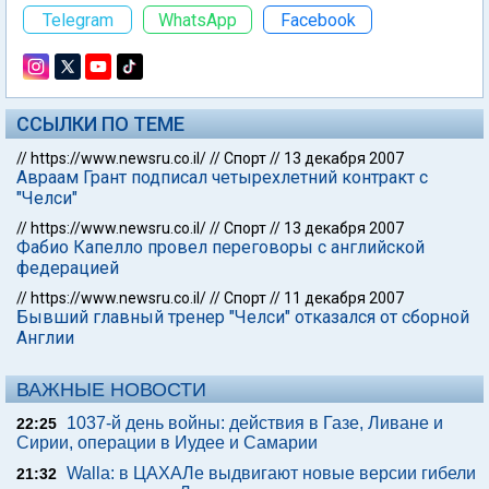
Telegram
WhatsApp
Facebook
ССЫЛКИ ПО ТЕМЕ
//
https://www.newsru.co.il/
//
Спорт
//
13 декабря 2007
Авраам Грант подписал четырехлетний контракт с
"Челси"
//
https://www.newsru.co.il/
//
Спорт
//
13 декабря 2007
Фабио Капелло провел переговоры с английской
федерацией
//
https://www.newsru.co.il/
//
Спорт
//
11 декабря 2007
Бывший главный тренер "Челси" отказался от сборной
Англии
ВАЖНЫЕ НОВОСТИ
1037-й день войны: действия в Газе, Ливане и
22:25
Сирии, операции в Иудее и Самарии
Walla: в ЦАХАЛе выдвигают новые версии гибели
21:32