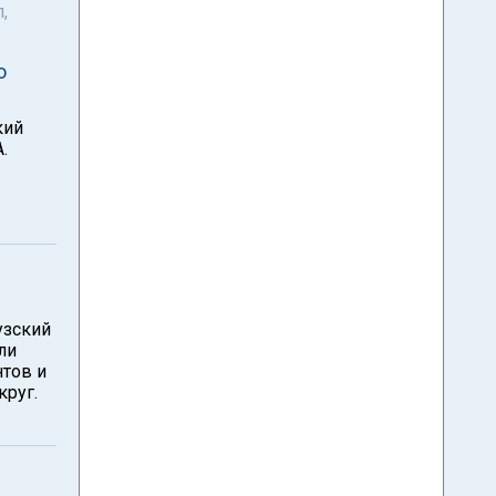
,
о
кий
.
узский
ли
тов и
круг.