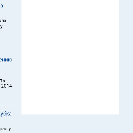
та
кла
у.
дению
ить
 2014
Кубка
рал у