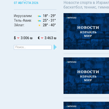
Новости спорта в Израил
07 АВГУСТА 2026
баскетбол, теннис, гимн
Иерусалим:
18° -
29°
Тель-Авив:
25° -
31°
Эйлат:
28° -
40°
$
3.006 ₪
€
3.463 ₪