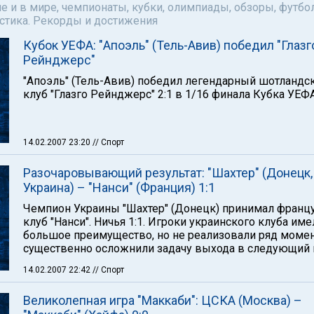
е и в мире, чемпионаты, кубки, олимпиады, обзоры, футбол
астика. Рекорды и достижения
Кубок УЕФА: "Апоэль" (Тель-Авив) победил "Глазг
Рейнджерс"
"Апоэль" (Тель-Авив) победил легендарный шотландс
клуб "Глазго Рейнджерс" 2:1 в 1/16 финала Кубка УЕФА
14.02.2007 23:20
// Спорт
Разочаровывающий результат: "Шахтер" (Донецк,
Украина) – "Нанси" (Франция) 1:1
Чемпион Украины "Шахтер" (Донецк) принимал франц
клуб "Нанси". Ничья 1:1. Игроки украинского клуба име
большое преимущество, но не реализовали ряд момен
существенно осложнили задачу выхода в следующий 
14.02.2007 22:42
// Спорт
Великолепная игра "Маккаби": ЦСКА (Москва) –