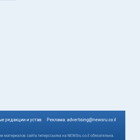
е редакции и устав
Реклама:
advertising@newsru.co.il
и материалов сайта гиперссылка на NEWSru.co.il обязательна.