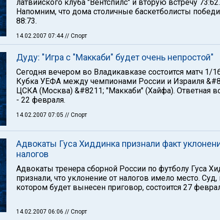
латвийского клуба "Вентспилс" и вторую встречу 73:62.
Напомним, что дома столичные баскетболисты побед
88:73.
14.02.2007 07:44
// Спорт
Дуду: "Игра с "Маккаби" будет очень непростой"
Сегодня вечером во Владикавказе состоится матч 1/1
Кубка УЕФА между чемпионами России и Израиля &#8
ЦСКА (Москва) &#8211; "Маккаби" (Хайфа). Ответная в
- 22 февраля.
14.02.2007 07:05
// Спорт
Адвокаты Гуса Хиддинка признали факт уклонени
налогов
Адвокаты тренера сборной России по футболу Гуса Х
признали, что уклонение от налогов имело место. Суд, 
котором будет вынесен приговор, состоится 27 феврал
14.02.2007 06:06
// Спорт