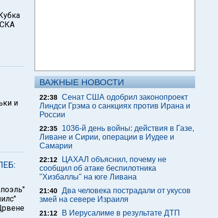
Кубка
ЦСКА
ВАЖНЫЕ НОВОСТИ
Сенат США одобрил законопроект
22:38
ьки и
Линдси Грэма о санкциях против Ирана и
России
1036-й день войны: действия в Газе,
22:35
Ливане и Сирии, операции в Иудее и
Самарии
ЦАХАЛ объяснил, почему не
22:12
ЛЕБ:
сообщил об атаке беспилотника
"Хизбаллы" на юге Ливана
Апоэль"
Два человека пострадали от укусов
21:40
илс"
змей на севере Израиля
"Црвене
В Иерусалиме в результате ДТП
21:12