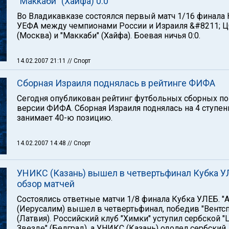
"Маккаби" (Хайфа) 0:0
Во Владикавказе состоялся первый матч 1/16 финала 
УЕФА между чемпионами России и Израиля &#8211; 
(Москва) и "Маккаби" (Хайфа). Боевая ничья 0:0.
14.02.2007 21:11
// Спорт
Сборная Израиля поднялась в рейтинге ФИФА
Сегодня опубликован рейтинг футбольных сборных по
версии ФИФА. Сборная Израиля поднялась на 4 ступен
занимает 40-ю позицию.
14.02.2007 14:48
// Спорт
УНИКС (Казань) вышел в четвертьфинал Кубка У
обзор матчей
Состоялись ответные матчи 1/8 финала Кубка УЛЕБ. "
(Иерусалим) вышел в четвертьфинал, победив "Вентсп
(Латвия). Российский клуб "Химки" уступил сербской 
Звезде" (Белград), а УНИКС (Казань) одолел сербский