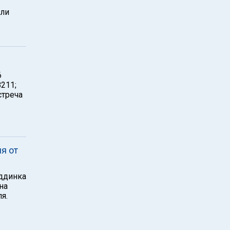
или
6
211;
стреча
я от
иддинка
на
я.