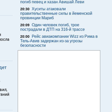
погиб певец и хазан Авишай Леви
Хуситы атаковали
20:30
правительственные силы в йеменской
провинции Мариб
Один человек погиб, трое
20:09
пострадали в ДТП на 316-й трассе
я
Рейс авиакомпании Wizz из Рима в
20:00
посла
Тель-Авив задержан из-за угрозы
безопасности
дет
А
вил,
таний