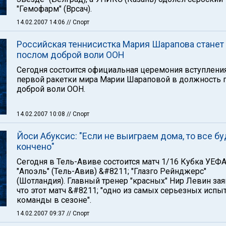
"Гемофарм" (Врсач).
14.02.2007 14:06
// Спорт
Российская теннисистка Мария Шарапова станет
послом доброй воли ООН
Сегодня состоится официальная церемония вступлени
первой ракетки мира Марии Шараповой в должность 
доброй воли ООН.
14.02.2007 10:08
// Спорт
Йоси Абуксис: "Если не выиграем дома, то все бу
кончено"
Сегодня в Тель-Авиве состоится матч 1/16 Кубка УЕФ
"Апоэль" (Тель-Авив) &#8211; "Глазго Рейнджерс"
(Шотландия). Главный тренер "красных" Нир Левин зая
что этот матч &#8211; "одно из самых серьезных испы
команды в сезоне".
14.02.2007 09:37
// Спорт