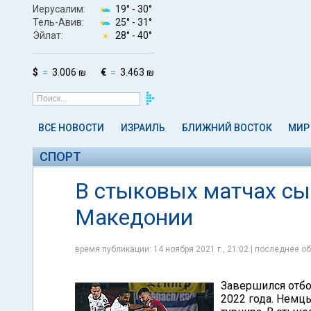
Иерусалим:
19° -
30°
Тель-Авив:
25° -
31°
Эйлат:
28° -
40°
$
3.006 ₪
€
3.463 ₪
ВСЕ НОВОСТИ
ИЗРАИЛЬ
БЛИЖНИЙ ВОСТОК
МИР
СПОРТ
В стыковых матчах сы
Македонии
время публикации: 14 ноября 2021 г., 21:02 | последнее об
Завершился отбо
2022 года. Немц