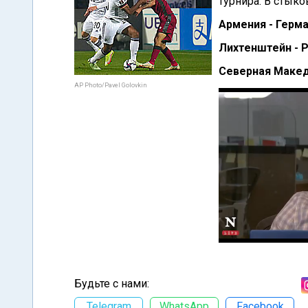
турнира. В стык
Армения - Герма
Лихтенштейн - 
Северная Македо
AP Photo/Pavel Golovkin
Будьте с нами:
Telegram
WhatsApp
Facebook