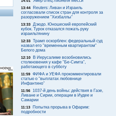
Умер отец Лионеля Месси
14:01
Reuters: Ливан и Израиль
13:44
согласовали список стран для контроля за
разоружением "Хизбаллы"
Дзюдо. Юношеский европейский
13:33
кубок. Турок отказался пожать руку
израильтянину
Трамп оскорблен: федеральный суд
12:33
назвал его "временным квартирантом"
Белого дома
В Иерусалиме возобновились
12:10
столкновения у кафе "Бе-Симта",
работающего в субботу
ФИФА и УЕФА прокомментировали
11:59
статью о "выплатах любовнице
Инфантино"
1037-й день войны: действия в Газе,
11:56
Ливане и Сирии, операции в Иудее и
Самарии
Попытка прорыва в Офарим:
11:13
подробности