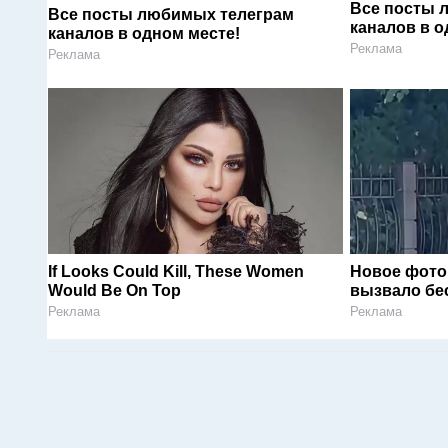
Все посты 
Все посты любимых телеграм
каналов в о
каналов в одном месте!
Реклама
Реклама
If Looks Could Kill, These Women
Новое фото
Would Be On Top
вызвало бе
Реклама
Реклама