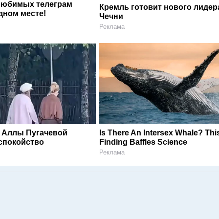
любимых телеграм
Кремль готовит нового лидер
дном месте!
Чечни
Реклама
 Аллы Пугачевой
Is There An Intersex Whale? Thi
спокойство
Finding Baffles Science
Реклама