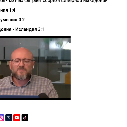
овых матчах сыграет сборная Северной Македонии.
ния 1:4
Румыния 0:2
ния - Исландия 3:1