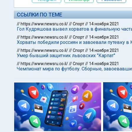
ССЫЛКИ ПО ТЕМЕ
//
https://www.newsru.co.il/
//
Спорт
//
14 ноября 2021
Гол Кудряшова вывел хорватов в финальную част
//
https://www.newsru.co.il/
//
Спорт
//
14 ноября 2021
Хорваты победили россиян и завоевали путевку в 
//
https://www.newsru.co.il/
//
Спорт
//
14 ноября 2021
Умер бывший защитник львовских "Карпат"
//
https://www.newsru.co.il/
//
Спорт
//
14 ноября 2021
Чемпионат мира по футболу. Сборные, завоевавшие