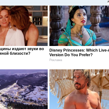
щины издают звуки во
Disney Princesses: Which Live-
мной близости?
Version Do You Prefer?
Реклама