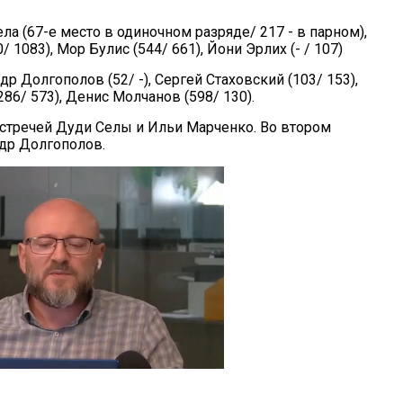
ла (67-е место в одиночном разряде/ 217 - в парном),
 1083), Мор Булис (544/ 661), Йони Эрлих (- / 107)
др Долгополов (52/ -), Сергей Стаховский (103/ 153),
86/ 573), Денис Молчанов (598/ 130).
встречей Дуди Селы и Ильи Марченко. Во втором
др Долгополов.