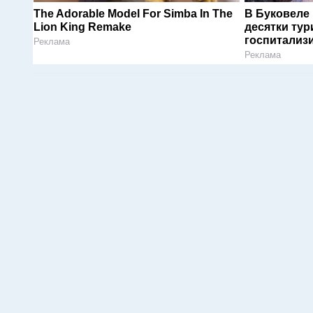
The Adorable Model For Simba In The
В Буковеле
Lion King Remake
десятки тур
госпитализ
Реклама
Реклама