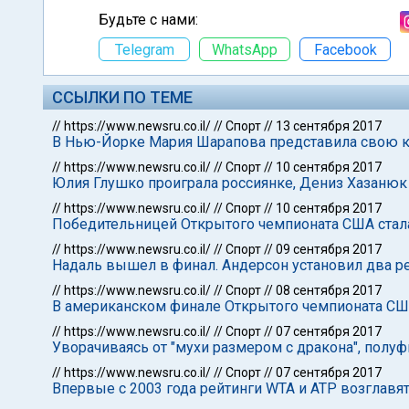
Будьте с нами:
Telegram
WhatsApp
Facebook
ССЫЛКИ ПО ТЕМЕ
//
https://www.newsru.co.il/
//
Спорт
//
13 сентября 2017
В Нью-Йорке Мария Шарапова представила свою к
//
https://www.newsru.co.il/
//
Спорт
//
10 сентября 2017
Юлия Глушко проиграла россиянке, Дениз Хазанюк
//
https://www.newsru.co.il/
//
Спорт
//
10 сентября 2017
Победительницей Открытого чемпионата США стал
//
https://www.newsru.co.il/
//
Спорт
//
09 сентября 2017
Надаль вышел в финал. Андерсон установил два р
//
https://www.newsru.co.il/
//
Спорт
//
08 сентября 2017
В американском финале Открытого чемпионата СШ
//
https://www.newsru.co.il/
//
Спорт
//
07 сентября 2017
Уворачиваясь от "мухи размером с дракона", полу
//
https://www.newsru.co.il/
//
Спорт
//
07 сентября 2017
Впервые с 2003 года рейтинги WTA и АТР возглавя