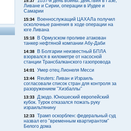
1037-й день войны: действия в Газе,
15:37
Ливане и Сирии, операции в Иудее и
Самарии
Военнослужащий ЦАХАЛа получил
15:34
осколочные ранения в ходе операции на
юге Ливана
В Ормузском проливе атакован
15:18
танкер нефтяной компании Абу-Даби
В Болгарии неизвестный БПЛА
14:38
взорвался в километре от насосной
станции Трансбалканского газопровода
Умер отец Лионеля Месси
14:01
Reuters: Ливан и Израиль
13:44
согласовали список стран для контроля за
разоружением "Хизбаллы"
Дзюдо. Юношеский европейский
13:33
кубок. Турок отказался пожать руку
израильтянину
Трамп оскорблен: федеральный суд
12:33
назвал его "временным квартирантом"
Белого дома