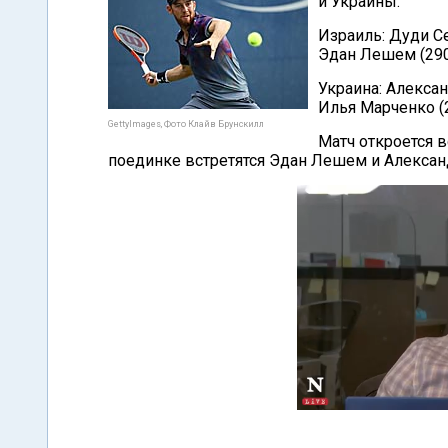
и Украины.
Израиль: Дуди Се
Эдан Лешем (290/
Украина: Алексан
Илья Марченко (2
GettyImages, Фото Клайв Брунскилл
Матч откроется 
поединке встретятся Эдан Лешем и Алексан