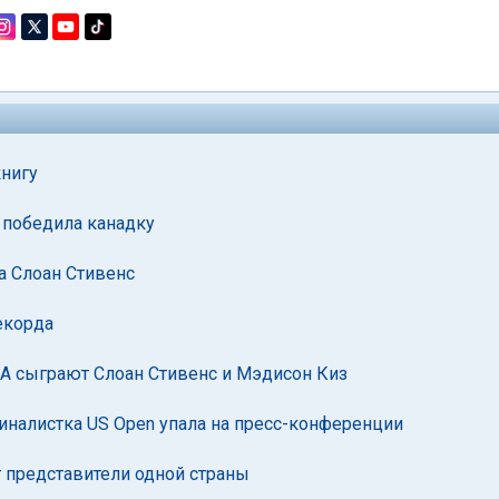
нигу
 победила канадку
а Слоан Стивенс
екорда
А сыграют Слоан Стивенс и Мэдисон Киз
финалистка US Open упала на пресс-конференции
т представители одной страны