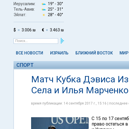
Иерусалим:
19° -
30°
Тель-Авив:
25° -
31°
Эйлат:
28° -
40°
$
3.006 ₪
€
3.463 ₪
ВСЕ НОВОСТИ
ИЗРАИЛЬ
БЛИЖНИЙ ВОСТОК
МИР
СПОРТ
Матч Кубка Дэвиса Из
Села и Илья Марченко
время публикации: 14 сентября 2017 г., 15:16 | последнее 
С 15 по 17 сентя
право остаться 