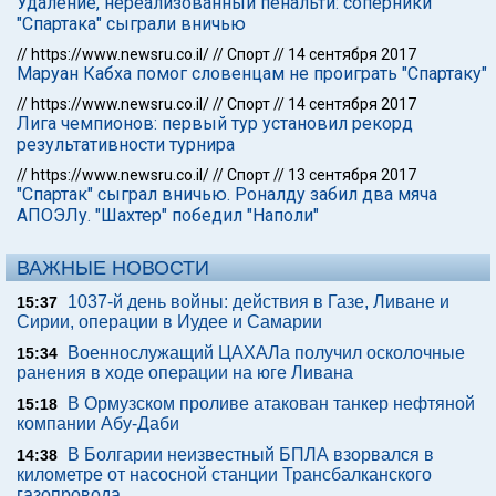
Удаление, нереализованный пенальти: соперники
"Спартака" сыграли вничью
//
https://www.newsru.co.il/
//
Спорт
//
14 сентября 2017
Маруан Кабха помог словенцам не проиграть "Спартаку"
//
https://www.newsru.co.il/
//
Спорт
//
14 сентября 2017
Лига чемпионов: первый тур установил рекорд
результативности турнира
//
https://www.newsru.co.il/
//
Спорт
//
13 сентября 2017
"Спартак" сыграл вничью. Роналду забил два мяча
АПОЭЛу. "Шахтер" победил "Наполи"
ВАЖНЫЕ НОВОСТИ
1037-й день войны: действия в Газе, Ливане и
15:37
Сирии, операции в Иудее и Самарии
Военнослужащий ЦАХАЛа получил осколочные
15:34
ранения в ходе операции на юге Ливана
В Ормузском проливе атакован танкер нефтяной
15:18
компании Абу-Даби
В Болгарии неизвестный БПЛА взорвался в
14:38
километре от насосной станции Трансбалканского
газопровода