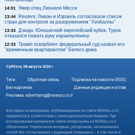
Умер отец Лионеля Месси
14:01
Reuters: Ливан и Израиль согласовали список
13:44
стран для контроля за разоружением "Хизбаллы"
Дзюдо. Юношеский европейский кубок. Турок
13:33
отказался пожать руку израильтянину
Трамп оскорблен: федеральный суд назвал его
12:33
"временным квартирантом" Белого дома
Суббота, 08 августа 2026 г.
Теги
Обратная связь
Подписка на новости (RSS)
Без картинок
Данные редакции и устав
Реклама:
advertising@newsru.co.il
Все права на материалы, опубликованные на сайте NEWSru.co.il ,
охраняются в соответствии с законодательством Израиля. При
использовании материалов сайта гиперссылка на NEWSru.co.il
обязательна. Перепечатка интервью, репортажей, эксклюзивных
статей без согласования с редакцией запрещена – в том числе в