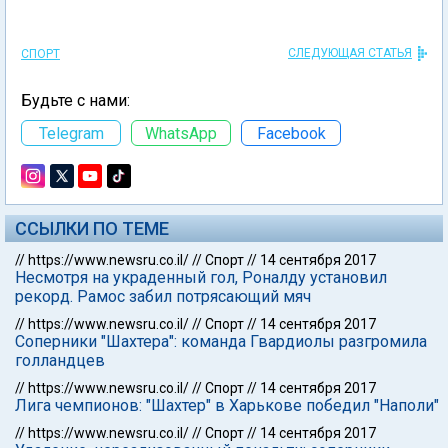
СЛЕДУЮЩАЯ СТАТЬЯ
СПОРТ
Будьте с нами:
Telegram
WhatsApp
Facebook
ССЫЛКИ ПО ТЕМЕ
//
https://www.newsru.co.il/
//
Спорт
//
14 сентября 2017
Несмотря на украденный гол, Роналду установил
рекорд. Рамос забил потрясающий мяч
//
https://www.newsru.co.il/
//
Спорт
//
14 сентября 2017
Соперники "Шахтера": команда Гвардиолы разгромила
голландцев
//
https://www.newsru.co.il/
//
Спорт
//
14 сентября 2017
Лига чемпионов: "Шахтер" в Харькове победил "Наполи"
//
https://www.newsru.co.il/
//
Спорт
//
14 сентября 2017