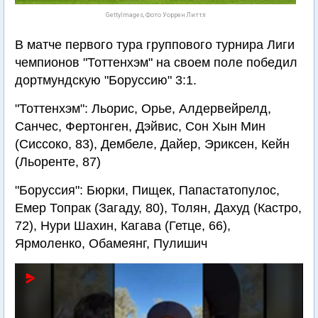
GettyImages, Фото Уоррен Литтл
В матче первого тура группового турнира Лиги
чемпионов "Тоттенхэм" на своем поле победил
дортмундскую "Боруссию" 3:1.
"Тоттенхэм": Льорис, Орье, Алдервейрелд,
Санчес, Фертонген, Дэйвис, Сон Хын Мин
(Сиссоко, 83), Дембеле, Дайер, Эриксен, Кейн
(Льоренте, 87)
"Боруссия": Бюрки, Пищек, Папастатопулос,
Емер Топрак (Загаду, 80), Толян, Дахуд (Кастро,
72), Нури Шахин, Кагава (Гетце, 66),
Ярмоленко, Обамеянг, Пулишич