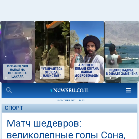
ИСПАНЕЦ ЗРЯ
НАПАЛ НА
РЕЗЕРВИСТА
ЦАХАЛА
14 СЕНТЯБРЯ 2017
|
14:12
СПОРТ
Матч шедевров:
великолепные голы Сона,