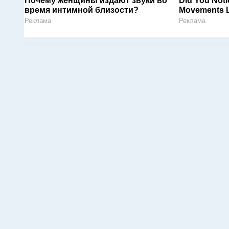
Почему женщины издают звуки во
Did You Noti
время интимной близости?
Movements L
Реклама
Реклама