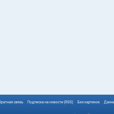
братная связь
Подписка на новости (RSS)
Без картинок
Данны