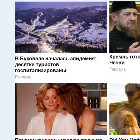
Кремль гот
В Буковеле началась эпидемия:
Чечни
десятки туристов
Реклама
госпитализированы
Реклама