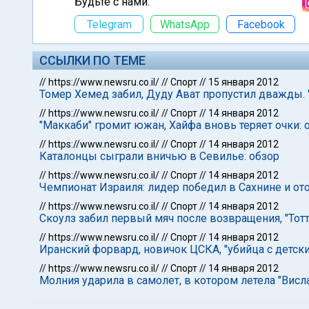
Будьте с нами:
Telegram
WhatsApp
Facebook
ССЫЛКИ ПО ТЕМЕ
//
https://www.newsru.co.il/
//
Спорт
//
15 января 2012
Томер Хемед забил, Дуду Ават пропустил дважды. 
//
https://www.newsru.co.il/
//
Спорт
//
14 января 2012
"Маккаби" громит южан, Хайфа вновь теряет очки: 
//
https://www.newsru.co.il/
//
Спорт
//
14 января 2012
Каталонцы сыграли вничью в Севилье: обзор
//
https://www.newsru.co.il/
//
Спорт
//
14 января 2012
Чемпионат Израиля: лидер победил в Сахнине и ото
//
https://www.newsru.co.il/
//
Спорт
//
14 января 2012
Скоулз забил первый мяч после возвращения, "Тотт
//
https://www.newsru.co.il/
//
Спорт
//
14 января 2012
Иранский форвард, новичок ЦСКА, "убийца с детс
//
https://www.newsru.co.il/
//
Спорт
//
14 января 2012
Молния ударила в самолет, в котором летела "Висл