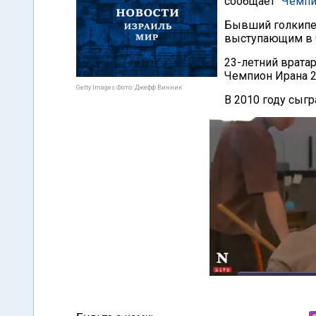
сообщает
"Чемпи
Бывший голкипер
выступающим в 
23-летний вратар
Чемпион Ирана 2
Getty Images Фото: Джефф Винник
В 2010 году сыг