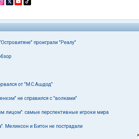
"Островитяне" проиграли "Реалу"
обзор
рвался от "М.С.Ашдод"
енхэм" не справился с "волками"
ким лицом": самые перспективные игроки мира
а". Меликсон и Битон не пострадали