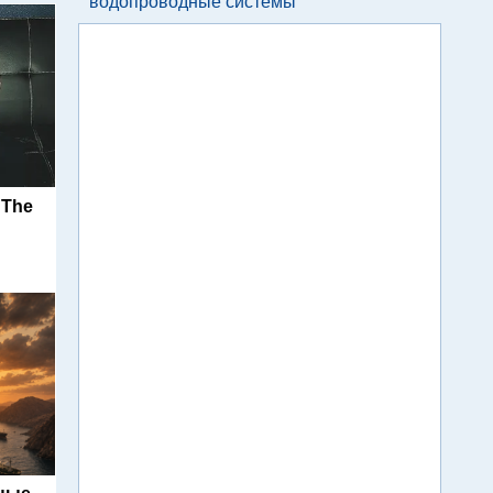
водопроводные системы
 The