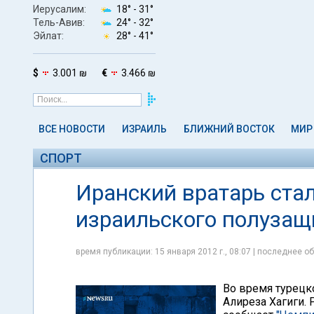
Иерусалим:
18° -
31°
Тель-Авив:
24° -
32°
Эйлат:
28° -
41°
$
3.001 ₪
€
3.466 ₪
ВСЕ НОВОСТИ
ИЗРАИЛЬ
БЛИЖНИЙ ВОСТОК
МИР
СПОРТ
Иранский вратарь ста
израильского полузащ
время публикации: 15 января 2012 г., 08:07 | последнее об
Во время турецк
Алиреза Хагиги. 