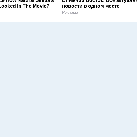
ce How Natural Simba’s
Ближний Восток: Все актуал
ooked In The Movie?
новости в одном месте
Реклама