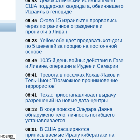
Демократический истеблишмент
09:48
США поддержал кандидата, обвинявшего
Израиль в геноциде
Около 15 израильтян прорвались
09:45
через пограничное ограждение и
проникли в Ливан
Yellow обещает продавать хот-доги
09:23
по 5 шекелей за порцию на постоянной
основе
1035-й день войны: действия в Газе
08:49
и Ливане, операции в Иудее и Самарии
Тревога в поселках Кохав-Яаков и
08:41
Тель-Цион: "Возможное проникновение
террористов"
Техас приостанавливает выдачу
08:41
разрешений на новые дата-центры
В ходе поисков Эльдара Даяна
08:13
обнаружено тело, личность погибшего
устанавливается
В США расширяются
08:01
приписываемые Ирану кибератаки на