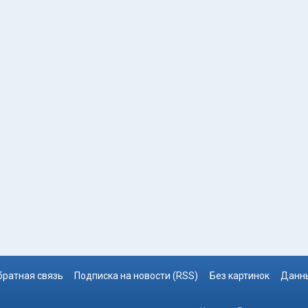
братная связь
Подписка на новости (RSS)
Без картинок
Данны