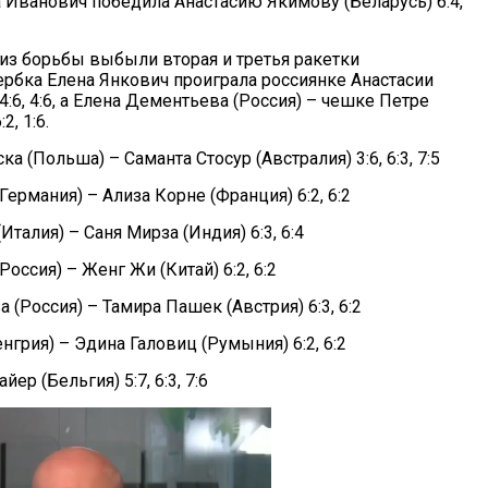
а Иванович победила Анастасию Якимову (Беларусь) 6:4,
 из борьбы выбыли вторая и третья ракетки
ербка Елена Янкович проиграла россиянке Анастасии
6, 4:6, а Елена Дементьева (Россия) – чешке Петре
2, 1:6.
а (Польша) – Саманта Стосур (Австралия) 3:6, 6:3, 7:5
Германия) – Ализа Корне (Франция) 6:2, 6:2
Италия) – Саня Мирза (Индия) 6:3, 6:4
оссия) – Женг Жи (Китай) 6:2, 6:2
 (Россия) – Тамира Пашек (Австрия) 6:3, 6:2
нгрия) – Эдина Галовиц (Румыния) 6:2, 6:2
р (Бельгия) 5:7, 6:3, 7:6