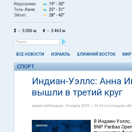
Иерусалим:
19° -
30°
Тель-Авив:
25° -
31°
Эйлат:
28° -
40°
$
3.006 ₪
€
3.463 ₪
ВСЕ НОВОСТИ
ИЗРАИЛЬ
БЛИЖНИЙ ВОСТОК
МИР
СПОРТ
Индиан-Уэллс: Анна И
вышли в третий круг
время публикации: 15 марта 2009 г., 06:29 | последнее обн
В Индиан-Уэллс,
BNP Paribas Open