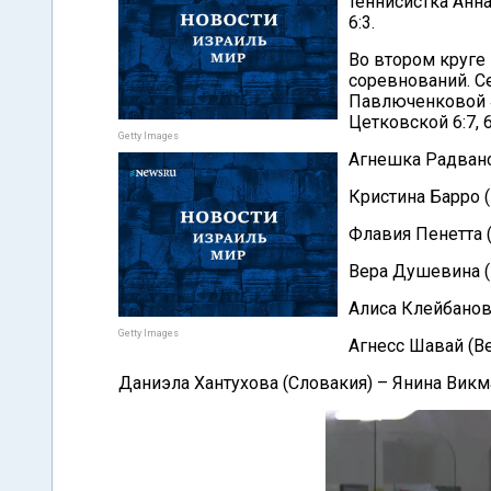
теннисистка Анн
6:3.
Во втором круге
соревнований. С
Павлюченковой 4:
Цетковской 6:7, 6:
Getty Images
Агнешка Радванск
Кристина Барро (
Флавия Пенетта (
Вера Душевина (Р
Алиса Клейбанова
Getty Images
Агнесс Шавай (Ве
Даниэла Хантухова (Словакия) – Янина Викмайе