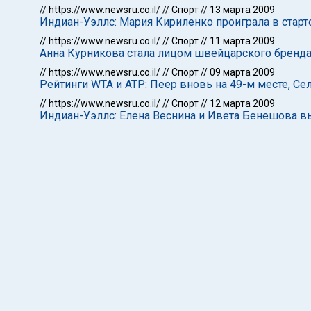
//
https://www.newsru.co.il/
//
Спорт
//
13 марта 2009
Индиан-Уэллс: Мария Кириленко проиграла в стар
//
https://www.newsru.co.il/
//
Спорт
//
11 марта 2009
Анна Курникова стала лицом швейцарского бренда
//
https://www.newsru.co.il/
//
Спорт
//
09 марта 2009
Рейтинги WTA и ATP: Пеер вновь на 49-м месте, Се
//
https://www.newsru.co.il/
//
Спорт
//
12 марта 2009
Индиан-Уэллс: Елена Веснина и Ивета Бенешова в