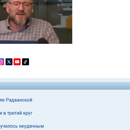
уле Радванской
 в третий круг
лучилось неудачным