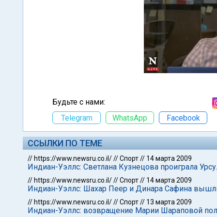
Будьте с нами:
Telegram
WhatsApp
Facebook
ССЫЛКИ ПО ТЕМЕ
//
https://www.newsru.co.il/
//
Спорт
//
14 марта 2009
Индиан-Уэллс: Светлана Кузнецова проиграла Урс
//
https://www.newsru.co.il/
//
Спорт
//
14 марта 2009
Индиан-Уэллс: Шахар Пеер и Динара Сафина вышли
//
https://www.newsru.co.il/
//
Спорт
//
13 марта 2009
Индиан-Уэллс: возвращение Марии Шараповой по