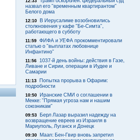
Трамп оскорблен: федеральный суд
12:33
назвал его "временным квартирантом"
Белого дома
В Иерусалиме возобновились
12:10
столкновения у кафе "Бе-Симта",
работающего в субботу
ФИФА и УЕФА прокомментировали
11:59
статью о "выплатах любовнице
Инфантино"
1037-й день войны: действия в Газе,
11:56
Ливане и Сирии, операции в Иудее и
Самарии
Попытка прорыва в Офарим:
11:13
подробности
Иранские СМИ о соглашении в
10:50
Мекке: "Прямая угроза нам и нашим
союзникам"
Берл Лазар выразил надежду на
09:53
возвращение евреев из Израиля в
Мариуполь, Луганск и Донецк
Maan: Бен-Гвир вновь запретил
09:30