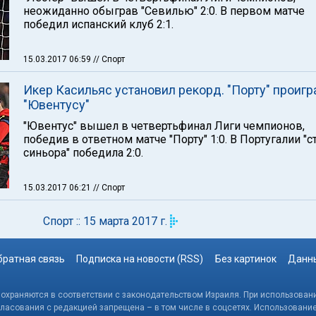
неожиданно обыграв "Севилью" 2:0. В первом матче
победил испанский клуб 2:1.
15.03.2017 06:59
// Спорт
Икер Касильяс установил рекорд. "Порту" проигр
"Ювентусу"
"Ювентус" вышел в четвертьфинал Лиги чемпионов,
победив в ответном матче "Порту" 1:0. В Португалии "с
синьора" победила 2:0.
15.03.2017 06:21
// Спорт
Спорт :: 15 марта 2017 г.
братная связь
Подписка на новости (RSS)
Без картинок
Данны
, охраняются в соответствии с законодательством Израиля. При использовани
гласования с редакцией запрещена – в том числе в соцсетях. Использовани