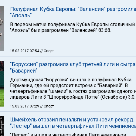
Полуфинал Кубка Европы: "Валенсия" разгромил
"Апоэль"
В первом матче полуфинала Кубка Европы столичный
"Апоэль" был разгромлен "Валенсией" 83:68.
15.03.2017 07:54
// Спорт
"Боруссия" разгромила клуб третьей лиги и сыгра
"Баварией"
Дортмундская "Боруссия" вышла в полуфинал Кубка
Германии, где ей предстоит встреча с "Баварией". В
четвертьфинале "шмели" в гостях разгромили одного 
лидеров Лиги 3 "Шпортфройнде Лотте" (Оснабрюк) 3:0.
15.03.2017 07:29
// Спорт
Шмейхель отразил пенальти и установил рекорд.
"Лестер" вышел в четвертьфинал Лиги чемпионо
"Лестер" вышел в четвертьфинал Лиги чемпионов,