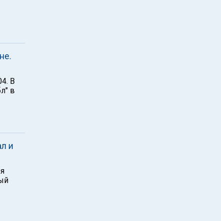
не.
4. В
л" в
ал и
бя
рый