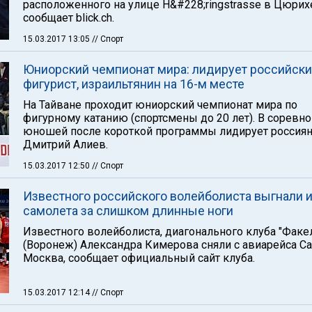
расположенного на улице H&#228;ringstrasse в Цюрих
сообщает blick.ch.
15.03.2017 13:05
// Спорт
Юниорский чемпионат мира: лидирует российск
фигурист, израильтянин на 16-м месте
На Тайване проходит юниорский чемпионат мира по
фигурному катанию (спортсмены до 20 лет). В соревн
юношей после короткой программы лидирует россия
Дмитрий Алиев.
15.03.2017 12:50
// Спорт
Известного российского волейболиста выгнали 
самолета за слишком длинные ноги
Известного волейболиста, диагонального клуба "Факе
(Воронеж) Александра Кимерова сняли с авиарейса Са
Москва, сообщает официальный сайт клуба.
15.03.2017 12:14
// Спорт