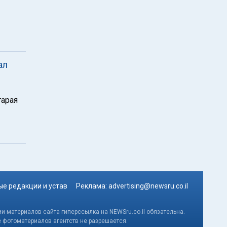
ал
тарая
е редакции и устав
Реклама:
advertising@newsru.co.il
и материалов сайта гиперссылка на NEWSru.co.il обязательна.
е фотоматериалов агентств не разрешается.