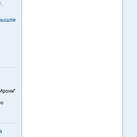
,
 вышли
Ирони"
со
а