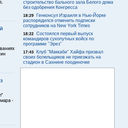
е,
строительство бального зала Белого дома
без одобрения Конгресса
Генконсул Израиля в Нью-Йорке
18:29
распорядился отменить подписки
сотрудников на New York Times
ий
Состоялся первый выпуск
18:22
командиров сухопутных войск по
программе "Эрез"
ованиях
Клуб "Маккаби" Хайфа призвал
17:43
нин
своих болельщиков не приезжать на
стадион в Сахнине поодиночке
из
л"
мара -