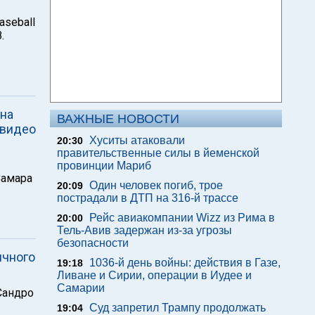
aseball
.
 на
ВАЖНЫЕ НОВОСТИ
 видео
Хуситы атаковали
20:30
правительственные силы в йеменской
провинции Мариб
Самара
Один человек погиб, трое
20:09
пострадали в ДТП на 316-й трассе
Рейс авиакомпании Wizz из Рима в
20:00
Тель-Авив задержан из-за угрозы
безопасности
ичного
1036-й день войны: действия в Газе,
19:18
Ливане и Сирии, операции в Иудее и
Самарии
Сандро
Суд запретил Трампу продолжать
19:04