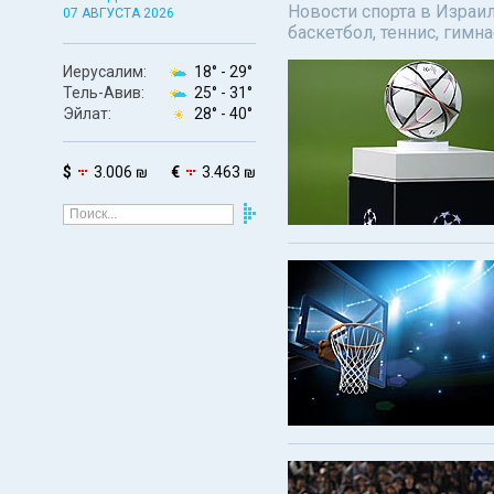
Новости спорта в Израил
07 АВГУСТА 2026
баскетбол, теннис, гимн
Иерусалим:
18° -
29°
Тель-Авив:
25° -
31°
Эйлат:
28° -
40°
$
3.006 ₪
€
3.463 ₪