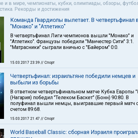
е и в мире, чемпионаты, кубки, олимпиады, обзоры, футбол
астика. Рекорды и достижения
Команда Гвардиолы вылетает. В четвертьфинал
"Монако" и "Атлетико"
В четвертьфинал Лиги чемпионов вышли "Монако" и
"Атлетико". Французы победили "Манчестер Сити" 3:1.
"Матрасники" сыграли вничью с "Байером" 0:0.
15.03.2017 23:39
// Спорт
Четвертьфинал: израильтяне победили немцев и
выбыли из борьбы
В ответном четвертьфинальном матче Кубка Европы "
(Нагария) победил "Телеком Баскет" (Бонн) 90:80. В
полуфинал вышли немцы, выигравшие первый матч 
счетом 89:68.
15.03.2017 21:47
// Спорт
World Baseball Classic: сборная Израиля проиграл