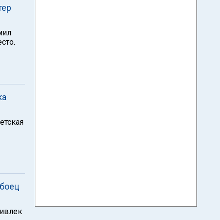
тер
мил
сто.
ка
ветская
 боец
ривлек