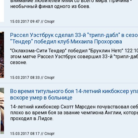
внимание любителей ММА со всего мира. Причина -
необычный финал одного из боев.
15.03.2017 09:47
// Спорт
Рассел Уэстбрук сделал 33-й "трипл-дабл" в сезо
"Тендер" победил клуб Михаила Прохорова
"Оклахома-Сити Тендер" победил "Бруклин Нетс" 122:10
этом матче Рассел Уэстбрук совершил 33-й "трипл-даб
сезоне.
15.03.2017 08:33
// Спорт
Во время титульного боя 14-летний кикбоксер уп
вскоре умер в больнице
14-летний кикбоксер Скотт Марсден почувствовал се
плохо во время боя за звание чемпиона Англии, кото
проходил в Лидсе.
15.03.2017 08:17
// Спорт