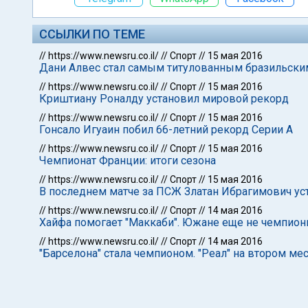
ССЫЛКИ ПО ТЕМЕ
//
https://www.newsru.co.il/
//
Спорт
//
15 мая 2016
Дани Алвес стал самым титулованным бразильски
//
https://www.newsru.co.il/
//
Спорт
//
15 мая 2016
Криштиану Роналду установил мировой рекорд
//
https://www.newsru.co.il/
//
Спорт
//
15 мая 2016
Гонсало Игуаин побил 66-летний рекорд Серии А
//
https://www.newsru.co.il/
//
Спорт
//
15 мая 2016
Чемпионат Франции: итоги сезона
//
https://www.newsru.co.il/
//
Спорт
//
15 мая 2016
В последнем матче за ПСЖ Златан Ибрагимович ус
//
https://www.newsru.co.il/
//
Спорт
//
14 мая 2016
Хайфа помогает "Маккаби". Южане еще не чемпио
//
https://www.newsru.co.il/
//
Спорт
//
14 мая 2016
"Барселона" стала чемпионом. "Реал" на втором ме