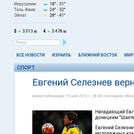
Иерусалим:
18° -
31°
Тель-Авив:
24° -
32°
Эйлат:
28° -
41°
$
3.013 ₪
€
3.478 ₪
ВСЕ НОВОСТИ
ИЗРАИЛЬ
БЛИЖНИЙ ВОСТОК
МИР
СПОРТ
Евгений Селезнев верн
время публикации: 15 мая 2016 г., 08:43 | последнее обнов
Нападающий Евге
донецким "Шахте
Евгений Селезнев
молодежных коман