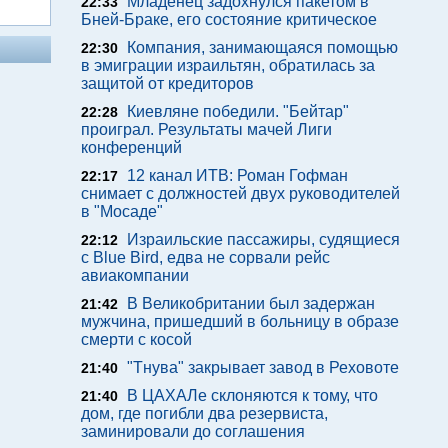
Младенец задохнулся пакетом в
22:33
Бней-Браке, его состояние критическое
Компания, занимающаяся помощью
22:30
в эмиграции израильтян, обратилась за
защитой от кредиторов
Киевляне победили. "Бейтар"
22:28
проиграл. Результаты мачей Лиги
конференций
12 канал ИТВ: Роман Гофман
22:17
снимает с должностей двух руководителей
в "Мосаде"
Израильские пассажиры, судящиеся
22:12
с Blue Bird, едва не сорвали рейс
авиакомпании
В Великобритании был задержан
21:42
мужчина, пришедший в больницу в образе
смерти с косой
"Тнува" закрывает завод в Реховоте
21:40
В ЦАХАЛе склоняются к тому, что
21:40
дом, где погибли два резервиста,
заминировали до соглашения