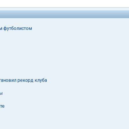
м футболистом
тановил рекорд клуба
ны
сте