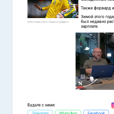
Также форвард и
Зимой этого года
был недавно рас
Getty Images, Фото: Лоуренс Гриффитс
зарплате.
Будьте с нами:
Telegram
WhatsApp
Facebook