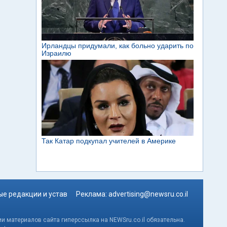
е редакции и устав
Реклама:
advertising@newsru.co.il
и материалов сайта гиперссылка на NEWSru.co.il обязательна.