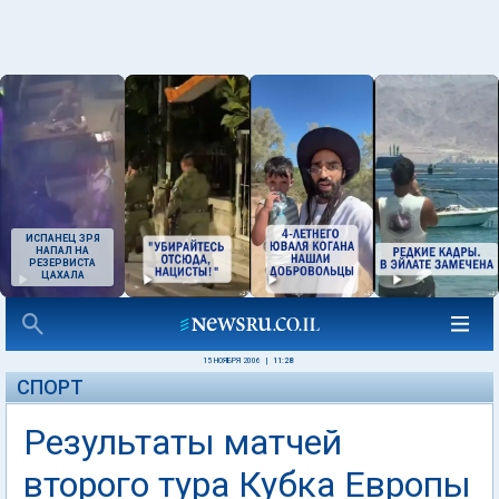
ИСПАНЕЦ ЗРЯ
НАПАЛ НА
РЕЗЕРВИСТА
ЦАХАЛА
15 НОЯБРЯ 2006
|
11:28
СПОРТ
Результаты матчей
второго тура Кубка Европы