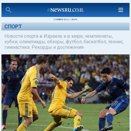
15 НОЯБРЯ 2013
|
00:09
СПОРТ
Новости спорта в Израиле и в мире, чемпионаты,
кубки, олимпиады, обзоры, футбол, баскетбол, теннис,
гимнастика. Рекорды и достижения