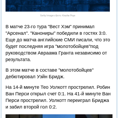
Getty Images Фото: Клайв Роуз
В матче 23-го тура "Вест Хэм" принимал
"Арсенал". "Канониры" победили в гостях 3:0.
Еще до матча английские СМИ писали, что это
будет последняя игра "молотобойцев"под
руководством Авраама Гранта независимо от
результата.
В этом матче в составе "молотобойцев"
дебютировал Уэйн Бридж.
На 14-й минуте Тео Уолкотт прострелил. Робин
Ван Перси открыл счет 0:1. На 41-й минуте Ван
Перси прострелил. Уолкотт переиграл Бриджа
и забил второй гол 0:2.