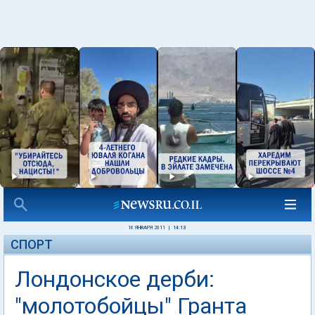
16 ЯНВАРЯ 2011
|
14:13
СПОРТ
Лондонское дерби:
"молотобойцы" Гранта