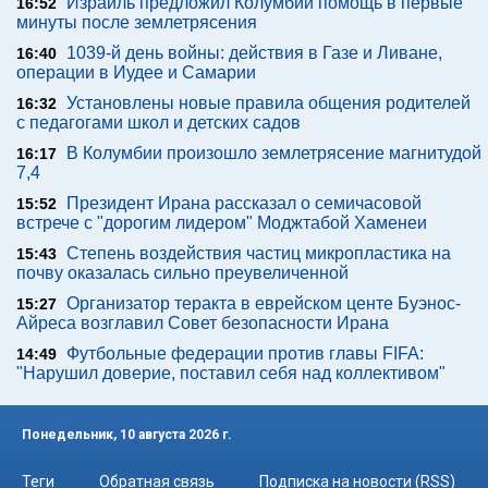
Израиль предложил Колумбии помощь в первые
16:52
минуты после землетрясения
1039-й день войны: действия в Газе и Ливане,
16:40
операции в Иудее и Самарии
Установлены новые правила общения родителей
16:32
с педагогами школ и детских садов
В Колумбии произошло землетрясение магнитудой
16:17
7,4
Президент Ирана рассказал о семичасовой
15:52
встрече с "дорогим лидером" Моджтабой Хаменеи
Степень воздействия частиц микропластика на
15:43
почву оказалась сильно преувеличенной
Организатор теракта в еврейском центе Буэнос-
15:27
Айреса возглавил Совет безопасности Ирана
Футбольные федерации против главы FIFA:
14:49
"Нарушил доверие, поставил себя над коллективом"
Понедельник, 10 августа 2026 г.
Теги
Обратная связь
Подписка на новости (RSS)